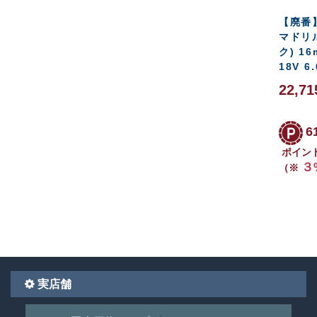
【廃番
マドリ
ク) 16
18V 6
22,7
6
ポイン
３
（※
実店舗