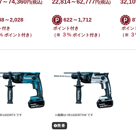
97～74,360
22,814～62,777
32,1
円
(税込)
円
(税込)
38～2,028
622～1,712
8
ト付き
ポイント付き
ポイン
%
３%
３
ポイント付き）
（※
ポイント付き）
（※
廃番