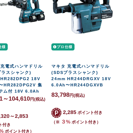
仕様
プロ仕様
 充電式ハンマドリル
マキタ 充電式ハンマドリル
Sプラスシャンク)
(SDSプラスシャンク)
 HR282DPG2 18V
24mm HR244DRGXV 18V
h〜HR282DPG2V 集
6.0Ah〜HR244DGXVB
ム付 18V 6.0Ah
83,798
円
(税込)
11～104,610
円
(税込)
2,285
ポイント付き
,320～2,853
３%
（※
ポイント付き）
ト付き
%
ポイント付き）