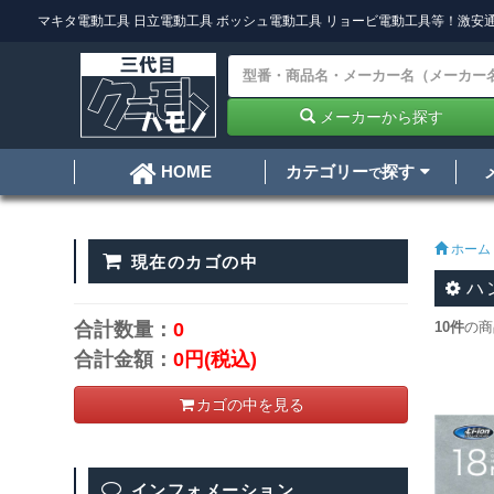
マキタ電動工具
日立電動工具
ボッシュ電動工具
リョービ電動工具
等！激安通
メーカーから探す
カテゴリー
探す
HOME
で
ホーム
現在のカゴの中
ハ
合計数量：
0
10件
の商
合計金額：
0円
(税込)
カゴの中を見る
インフォメーション