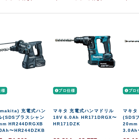
仕様
プロ仕様
プロ
makita) 充電式ハン
マキタ 充電式ハンマドリル
マキタ
ル(SDSプラスシャン
18V 6.0Ah HR171DRGX〜
(SD
mm HR244DRGXB
HR171DZK
20mm
.0Ah〜HR244DZKB
3.0A