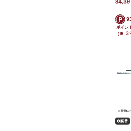
34,3
9
ポイン
３
（※
廃番