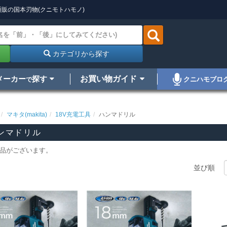
販の国本刃物(クニモトハモノ)
カテゴリから探す
メーカー
探す
お買い物ガイド
クニハモブロ
で
マキタ(makita)
18V充電工具
ハンマドリル
ンマドリル
品がございます。
並び順