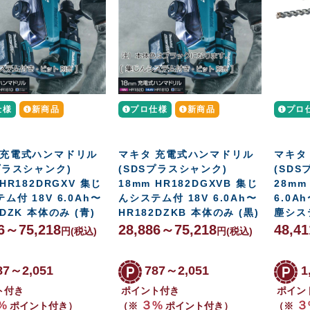
仕様
新商品
プロ仕様
新商品
プロ
 充電式ハンマドリル
マキタ 充電式ハンマドリル
マキタ
プラスシャンク)
(SDSプラスシャンク)
(SD
 HR182DRGXV 集じ
18mm HR182DGXVB 集じ
28mm
ム付 18V 6.0Ah〜
んシステム付 18V 6.0Ah〜
6.0A
2DZK 本体のみ (青)
HR182DZKB 本体のみ (黒)
塵システ
86～75,218
28,886～75,218
48,4
円
(税込)
円
(税込)
87～2,051
787～2,051
1
ト付き
ポイント付き
ポイン
%
３%
３
ポイント付き）
（※
ポイント付き）
（※