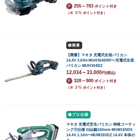
255～783
ポイント付き
３%
（※
ポイント付き）
廃番
【廃番】マキタ 充電式生垣バリカン
14.4V 3.0Ah MUH304DRF〜充電式生垣
バリカン MUH304DZ
12,034～33,000
円
(税込)
328～900
ポイント付き
３%
（※
ポイント付き）
プロ仕様
マキタ 充電式芝生バリカン 特殊コーティ
ング刃仕様 刈込幅160mm MUM165DS
14.4V 1.3Ah〜MUM165DZ 14.4V 本体の