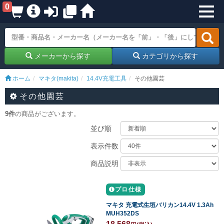
0
メーカーから探す
カテゴリから探す
ホーム
マキタ(makita)
14.4V充電工具
その他園芸
その他園芸
9件
の商品がございます。
並び順
表示件数
商品説明
プロ仕様
マキタ 充電式生垣バリカン14.4V 1.3Ah
MUH352DS