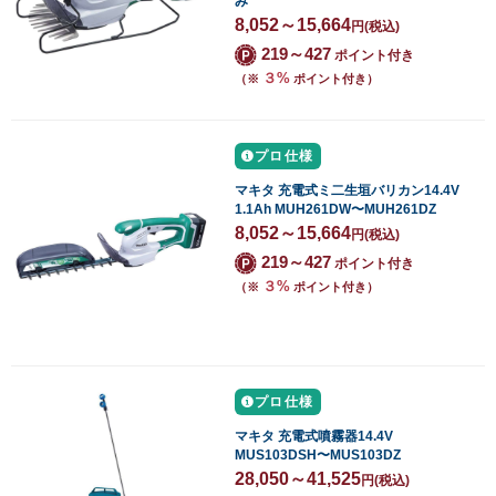
み
8,052～15,664
円
(税込)
219～427
ポイント付き
３%
（※
ポイント付き）
プロ仕様
マキタ 充電式ミ二生垣バリカン14.4V
1.1Ah MUH261DW〜MUH261DZ
8,052～15,664
円
(税込)
219～427
ポイント付き
３%
（※
ポイント付き）
プロ仕様
マキタ 充電式噴霧器14.4V
MUS103DSH〜MUS103DZ
28,050～41,525
円
(税込)