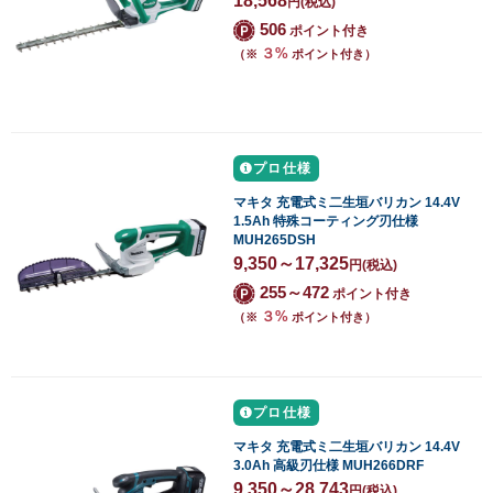
18,568
円
(税込)
506
ポイント付き
３%
（※
ポイント付き）
プロ仕様
マキタ 充電式ミ二生垣バリカン 14.4V
1.5Ah 特殊コーティング刃仕様
MUH265DSH
9,350～17,325
円
(税込)
255～472
ポイント付き
３%
（※
ポイント付き）
プロ仕様
マキタ 充電式ミ二生垣バリカン 14.4V
3.0Ah 高級刃仕様 MUH266DRF
9,350～28,743
円
(税込)