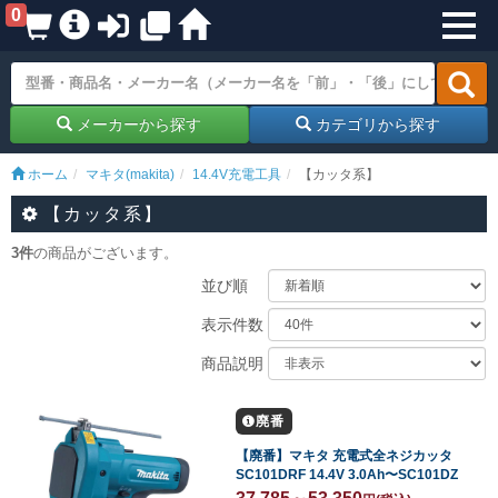
0
メーカーから探す
カテゴリから探す
ホーム
マキタ(makita)
14.4V充電工具
【カッタ系】
【カッタ系】
3件
の商品がございます。
並び順
表示件数
商品説明
廃番
【廃番】マキタ 充電式全ネジカッタ
SC101DRF 14.4V 3.0Ah〜SC101DZ