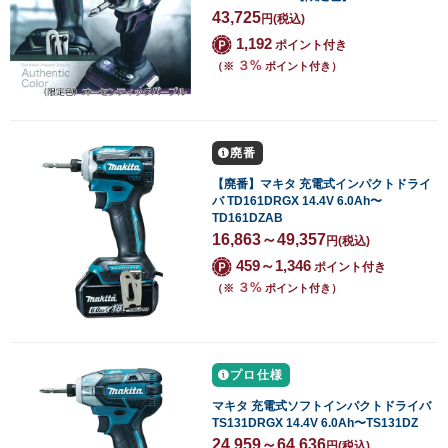
43,725
円
(税込)
1,192
ポイント付き
３%
（※
ポイント付き）
廃番
【廃番】マキタ 充電式インパクトドライ
バ TD161DRGX 14.4V 6.0Ah〜
TD161DZAB
16,863～49,357
円
(税込)
459～1,346
ポイント付き
３%
（※
ポイント付き）
プロ仕様
マキタ 充電式ソフトインパクトドライバ
TS131DRGX 14.4V 6.0Ah〜TS131DZ
24,959～64,636
円
(税込)