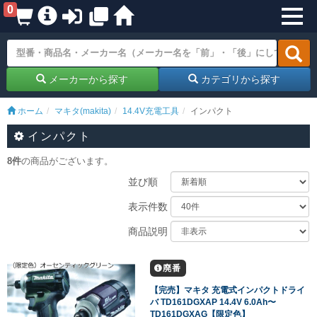
0
メーカーから探す
カテゴリから探す
ホーム
マキタ(makita)
14.4V充電工具
インパクト
インパクト
8件
の商品がございます。
並び順
表示件数
商品説明
廃番
【完売】マキタ 充電式インパクトドライ
バ TD161DGXAP 14.4V 6.0Ah〜
TD161DGXAG【限定色】