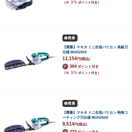
３%
（※
ポイント付き）
廃番
【廃番】マキタ ミニ生垣バリカン 高級刃
仕様 MUH2650
11,154
円
(税込)
304
ポイント付き
３%
（※
ポイント付き）
廃番
【廃番】マキタ ミニ生垣バリカン 特殊コ
ーティング刃仕様 MUH2600
8,514
円
(税込)
232
ポイント付き