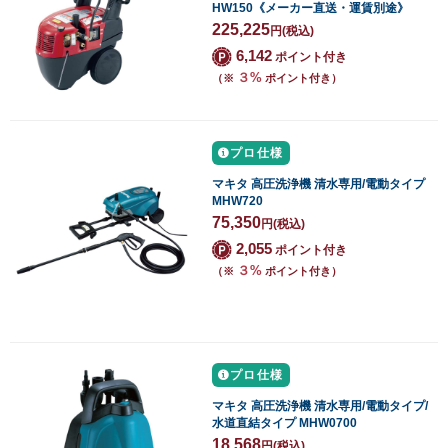
HW150《メーカー直送・運賃別途》
225,225
円
(税込)
6,142
ポイント付き
３%
（※
ポイント付き）
プロ仕様
マキタ 高圧洗浄機 清水専用/電動タイプ
MHW720
75,350
円
(税込)
2,055
ポイント付き
３%
（※
ポイント付き）
プロ仕様
マキタ 高圧洗浄機 清水専用/電動タイプ/
水道直結タイプ MHW0700
18,568
円
(税込)