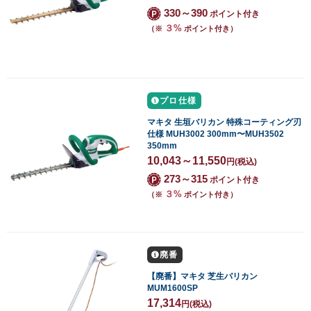
330～390
ポイント付き
３%
（※
ポイント付き）
プロ仕様
マキタ 生垣バリカン 特殊コーティング刃
仕様 MUH3002 300mm〜MUH3502
350mm
10,043～11,550
円
(税込)
273～315
ポイント付き
３%
（※
ポイント付き）
廃番
【廃番】マキタ 芝生バリカン
MUM1600SP
17,314
円
(税込)