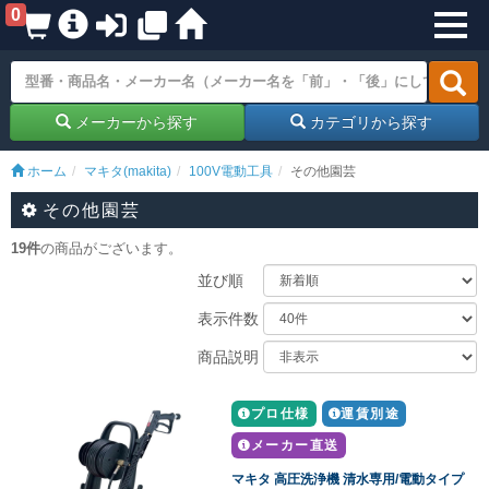
0
メーカーから探す
カテゴリから探す
ホーム
マキタ(makita)
100V電動工具
その他園芸
その他園芸
19件
の商品がございます。
並び順
表示件数
商品説明
プロ仕様
運賃別途
メーカー直送
マキタ 高圧洗浄機 清水専用/電動タイプ