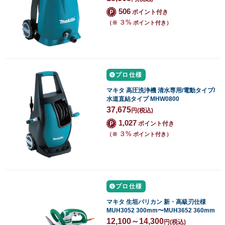
506
ポイント付き
３%
（※
ポイント付き）
プロ仕様
マキタ 高圧洗浄機 清水専用/電動タイプ/
水道直結タイプ MHW0800
37,675
円
(税込)
1,027
ポイント付き
３%
（※
ポイント付き）
プロ仕様
マキタ 生垣バリカン 新・高級刃仕様
MUH3052 300mm〜MUH3652 360mm
12,100～14,300
円
(税込)