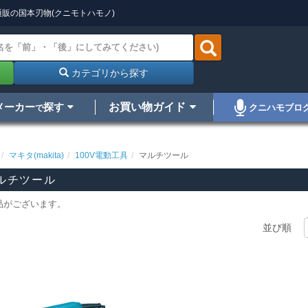
販の国本刃物(クニモトハモノ)
カテゴリから探す
メーカー
探す
お買い物ガイド
クニハモブロ
で
マキタ(makita)
100V電動工具
マルチツール
ルチツール
品がございます。
並び順