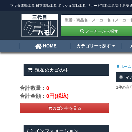
マキタ電動工具
日立電動工具
ボッシュ電動工具
リョービ電動工具
等！激安通
メーカーから探す
カテゴリー
探す
HOME
で
ホーム
現在のカゴの中
マ
合計数量：
0
1件
の商
合計金額：
0円
(税込)
カゴの中を見る
インフォメーション