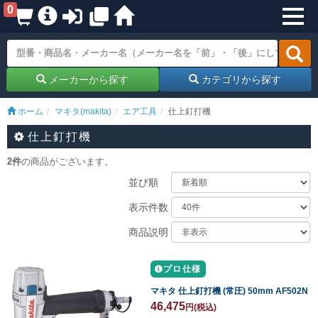
0
メーカーから探す
カテゴリから探す
ホーム
マキタ(makita)
エア工具
仕上釘打機
仕上釘打機
2件
の商品がございます。
並び順
表示件数
商品説明
プロ仕様
マキタ 仕上釘打機 (常圧) 50mm AF502N
46,475
円
(税込)