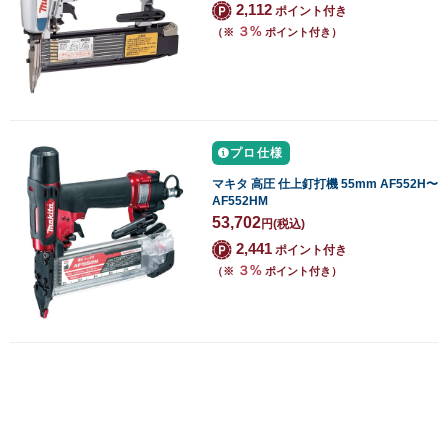
2,112
ポイント付き
３%
（※
ポイント付き）
プロ仕様
マキタ 高圧 仕上釘打機 55mm AF552H〜
AF552HM
53,702
円
(税込)
2,441
ポイント付き
３%
（※
ポイント付き）