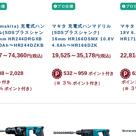
仕様
プロ仕様
プロ
makita) 充電式ハン
マキタ 充電式ハンマドリル
マキタ
ル(SDSプラスシャン
(SDSプラスシャンク)
18V 6
mm HR244DRGXB
16mm HR166DSMX 10.8V
HR17
.0Ah〜HR244DZKB
4.0Ah〜HR166DZK
97～74,360
19,525～35,178
22,8
円
(税込)
円
(税込)
38～2,028
532～959
6
ポイント付き
ト付き
ポイン
３%
（※
ポイント付き）
%
３
ポイント付き）
（※