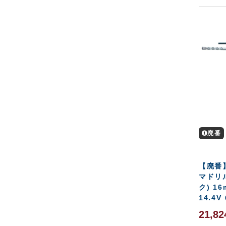
廃番
【廃番
マドリ
ク) 16
14.4V
21,8