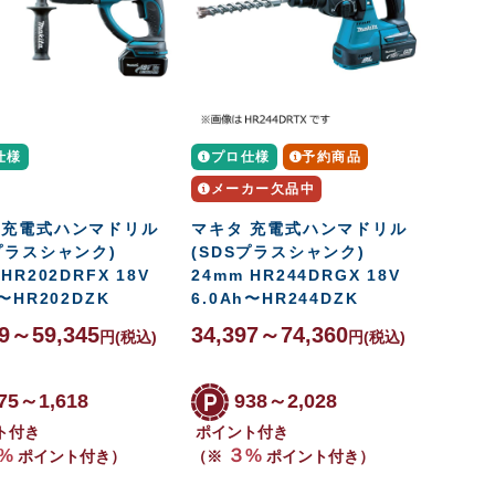
仕様
プロ仕様
予約商品
メーカー欠品中
 充電式ハンマドリル
マキタ 充電式ハンマドリル
Sプラスシャンク)
(SDSプラスシャンク)
 HR202DRFX 18V
24mm HR244DRGX 18V
h〜HR202DZK
6.0Ah〜HR244DZK
09～59,345
34,397～74,360
円
(税込)
円
(税込)
75～1,618
938～2,028
ト付き
ポイント付き
%
３%
ポイント付き）
（※
ポイント付き）