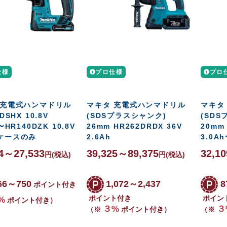
仕様
プロ仕様
プロ
 充電式ハンマドリル
マキタ 充電式ハンマドリル
マキタ
DSHX 10.8V
(SDSプラスシャンク)
(SD
〜HR140DZK 10.8V
26mm HR262DRDX 36V
20mm
ケースのみ
2.6Ah
3.0A
94～27,533
39,325～89,375
32,1
円
(税込)
円
(税込)
66～750
1,072～2,437
8
ポイント付き
ポイント付き
ポイン
%
ポイント付き）
３%
３
（※
ポイント付き）
（※