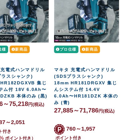
仕様
新商品
プロ仕様
新商品
 充電式ハンマドリル
マキタ 充電式ハンマドリル
Sプラスシャンク)
(SDSプラスシャンク)
 HR182DGXVB 集じ
18mm HR181DRGXV 集じ
ム付 18V 6.0Ah〜
んシステム付 14.4V
2DZKB 本体のみ (黒)
6.0Ah〜HR181DZK 本体の
み (青)
86～75,218
円
(税込)
27,885～71,786
円
(税込)
87～2,051
760～1,957
ト付き
%
ポイント付き
ポイント付き）