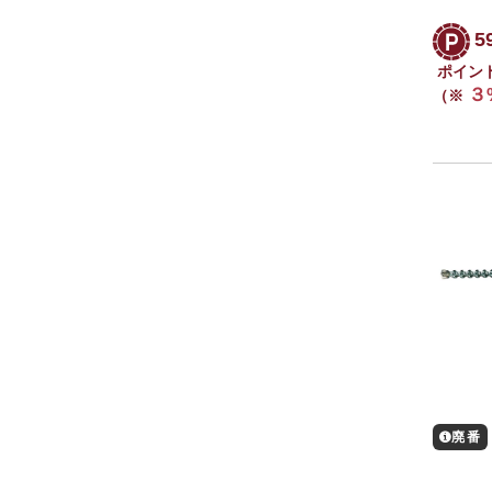
5
ポイン
３
（※
廃番