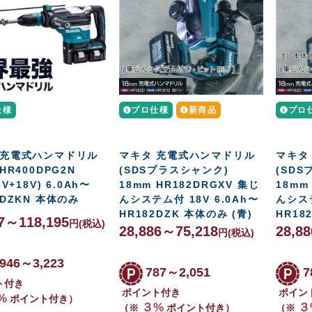
仕様
プロ仕様
新商品
プロ
 充電式ハンマドリル
マキタ 充電式ハンマドリル
マキタ
 HR400DPG2N
(SDSプラスシャンク)
(SD
8V+18V) 6.0Ah〜
18mm HR182DRGXV 集じ
18mm
0DZKN 本体のみ
んシステム付 18V 6.0Ah〜
んシステ
HR182DZK 本体のみ (青)
HR18
57～118,195
円
(税込)
28,886～75,218
28,8
円
(税込)
,946～3,223
787～2,051
7
ト付き
ポイント付き
ポイン
%
ポイント付き）
３%
３
（※
ポイント付き）
（※