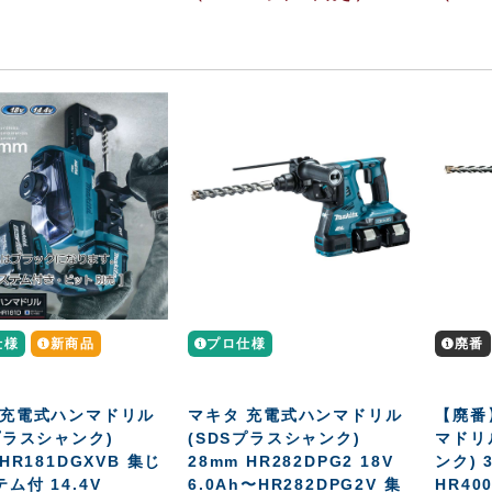
仕様
新商品
プロ仕様
廃番
 充電式ハンマドリル
マキタ 充電式ハンマドリル
【廃番
プラスシャンク)
(SDSプラスシャンク)
マドリ
 HR181DGXVB 集じ
28mm HR282DPG2 18V
ンク) 3
ム付 14.4V
6.0Ah〜HR282DPG2V 集
HR40