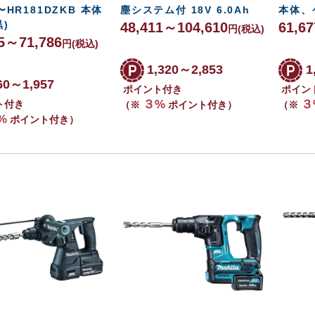
h〜HR181DZKB 本体
塵システム付 18V 6.0Ah
本体、
黒)
48,411～104,610
61,6
円
(税込)
85～71,786
円
(税込)
1,320～2,853
1
60～1,957
ポイント付き
ポイン
３%
３
ト付き
（※
ポイント付き）
（※
%
ポイント付き）