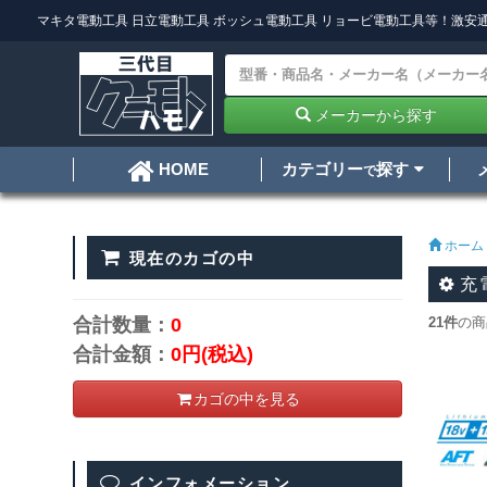
マキタ電動工具
日立電動工具
ボッシュ電動工具
リョービ電動工具
等！激安通
メーカーから探す
カテゴリー
探す
HOME
で
ホーム
現在のカゴの中
充
合計数量：
0
21件
の商
合計金額：
0円
(税込)
カゴの中を見る
インフォメーション