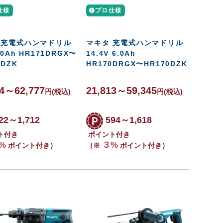
仕様
プロ仕様
 充電式ハンマドリル
マキタ 充電式ハンマドリル
.0Ah HR171DRGX〜
14.4V 6.0Ah
1DZK
HR170DRGX〜HR170DZK
14～62,777
21,813～59,345
円
(税込)
円
(税込)
22～1,712
594～1,618
ト付き
ポイント付き
%
３%
ポイント付き）
（※
ポイント付き）