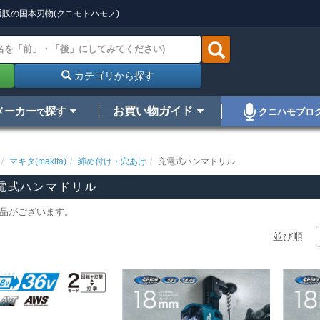
販の国本刃物(クニモトハモノ)
カテゴリから探す
メーカー
探す
お買い物ガイド
クニハモブロ
で
マキタ(makita)
締め付け・穴あけ
充電式ハンマドリル
電式ハンマドリル
品がございます。
並び順