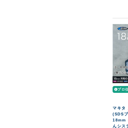
プロ
マキタ
(SDS
18mm
んシステ