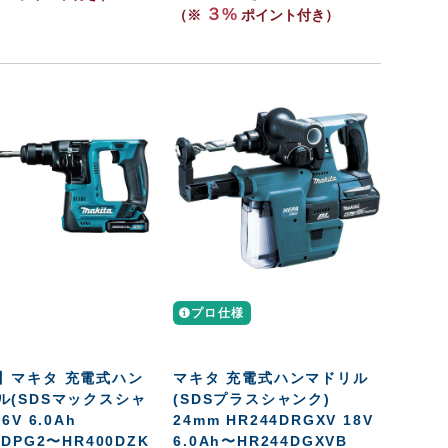
３%
（※
ポイント付き）
プロ仕様
】マキタ 充電式ハン
マキタ 充電式ハンマドリル
ル(SDSマックスシャ
(SDSプラスシャンク)
6V 6.0Ah
24mm HR244DRGXV 18V
0DPG2〜HR400DZK
6.0Ah〜HR244DGXVB