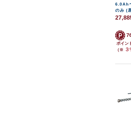
6.0A
のみ (
27,8
7
ポイン
３
（※