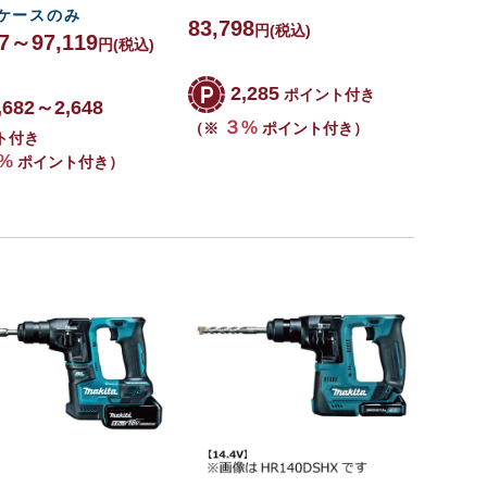
ケースのみ
83,798
円
(税込)
77～97,119
円
(税込)
2,285
ポイント付き
,682～2,648
３%
（※
ポイント付き）
ト付き
%
ポイント付き）