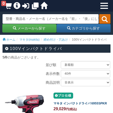
0
メーカーから探す
カテゴリから探す
ホーム
マキタ(makita)
締め付け・穴あけ
100Vインパクトドライバ
100Vインパクトドライバ
5件
の商品がございます。
並び順
表示件数
商品説明
プロ仕様
マキタ インパクトドライバ 6955SPKR
29,029
円
(税込)