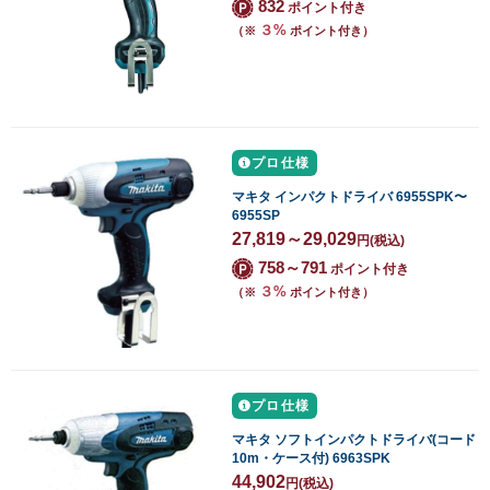
832
ポイント付き
３%
（※
ポイント付き）
プロ仕様
マキタ インパクトドライバ 6955SPK〜
6955SP
27,819～29,029
円
(税込)
758～791
ポイント付き
３%
（※
ポイント付き）
プロ仕様
マキタ ソフトインパクトドライバ(コード
10m・ケース付) 6963SPK
44,902
円
(税込)