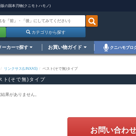
販の国本刃物(クニモトハモノ)
カテゴリから探す
メーカー
探す
お買い物ガイド
クニハモブロ
で
リンクサス(LINXAS)
ベスト(そで無)タイプ
スト(そで無)タイプ
索結果がありません。
お問い合わ