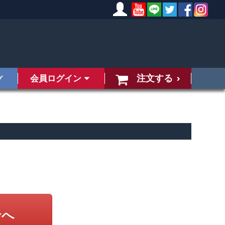
注文する
会員ログイン
グ
せへ