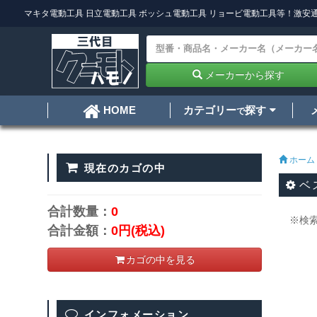
マキタ電動工具
日立電動工具
ボッシュ電動工具
リョービ電動工具
等！激安通
メーカーから探す
カテゴリー
探す
HOME
で
ホーム
現在のカゴの中
ベ
合計数量：
0
※検
合計金額：
0円
(税込)
カゴの中を見る
インフォメーション