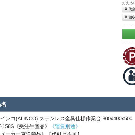
お支払
代
領
品名
インコ(ALINCO) ステンレス金具仕様作業台 800x400x500
T-158S《受注生産品》
《運賃別途》
※メーカー直送商品》【代引き不可】