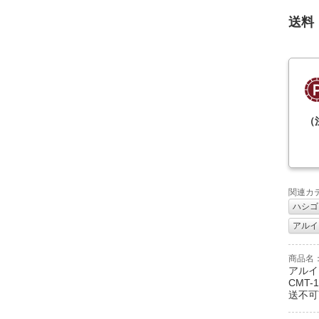
送料
（
関連カ
ハシゴ
アルイン
商品名
アルイン
CMT
送不可