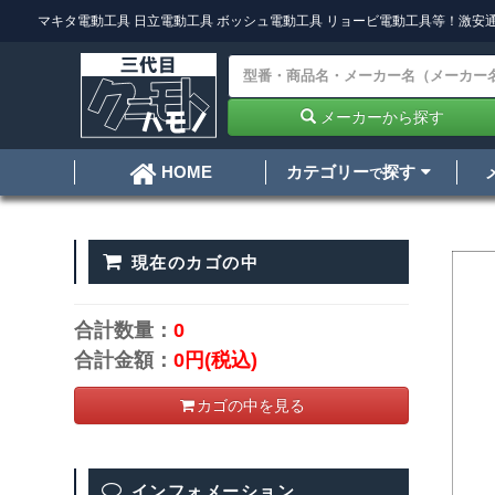
マキタ電動工具
日立電動工具
ボッシュ電動工具
リョービ電動工具
等！激安通
メーカーから探す
カテゴリー
探す
HOME
で
現在のカゴの中
合計数量：
0
合計金額：
0円
(税込)
カゴの中を見る
インフォメーション