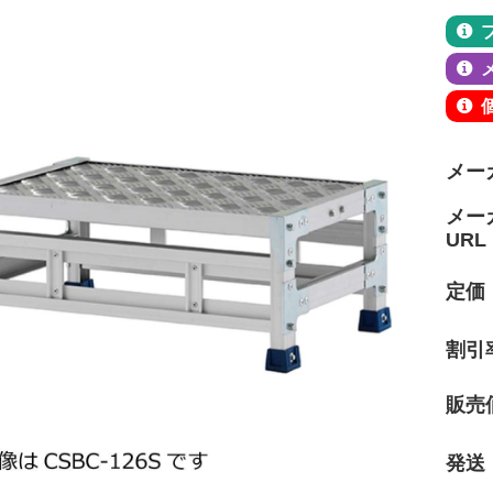
メー
メー
URL
定価
割引
販売
発送