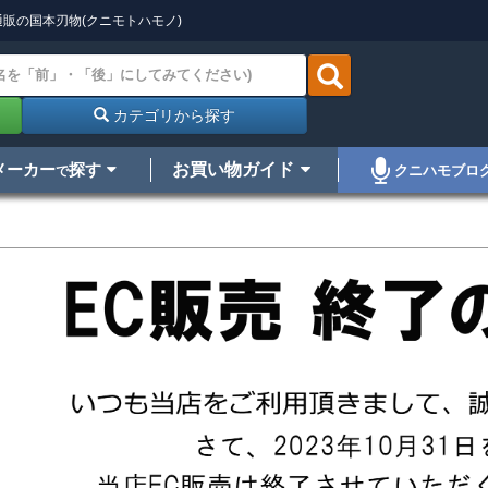
販の国本刃物(クニモトハモノ)
カテゴリから探す
メーカー
探す
お買い物ガイド
クニハモブロ
で