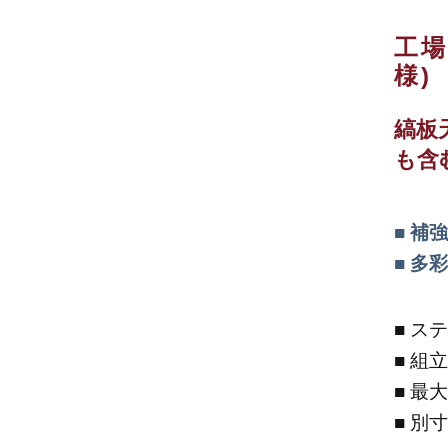
工場
様)
縞板
も含
補強
多彩
ステ
組立
最大
別寸