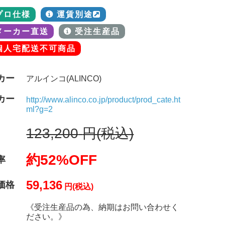
プロ仕様
運賃別途
メーカー直送
受注生産品
個人宅配送不可商品
カー
アルインコ(ALINCO)
カー
http://www.alinco.co.jp/product/prod_cate.ht
ml?g=2
123,200
円(税込)
約52%OFF
率
59,136
価格
円(税込)
《受注生産品の為、納期はお問い合わせく
ださい。》