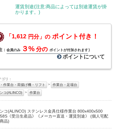
運賃別途(注意:商品によっては別途運賃が掛
かります。)
ポイント付き！
「1,612
円分」の
３%
分の
注：
）
会員のみ
ポイントが付加されます
ポイントについて
テゴリ：
>
・作業台・荷揚げ機・リフト
作業台・足場台
>
コ(ALINCO)
作業台
：
コ(ALINCO) ステンレス金具仕様作業台 800x400x500
-158S《受注生産品》《メーカー直送・運賃別途》 (個人宅配
商品)