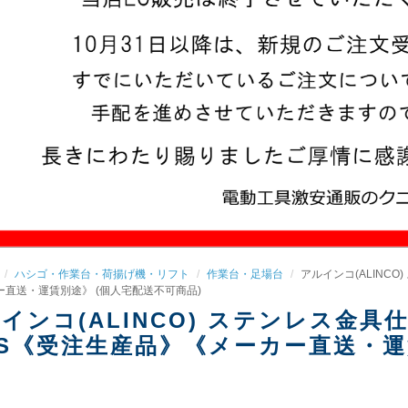
ハシゴ・作業台・荷揚げ機・リフト
作業台・足場台
アルインコ(ALINCO)
ー直送・運賃別途》 (個人宅配送不可商品)
インコ(ALINCO) ステンレス金具仕様作
8S《受注生産品》《メーカー直送・運