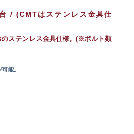
 / (CMTはステンレス金具仕
58Sのステンレス金具仕様。(※ボルト類
が可能。