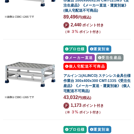
作業台 1000x600x250 CMT-121WS《受
注生産品》《メーカー直送・運賃別途》
(個人宅配送不可商品)
89,496
円
(税込)
2,440
ポイント付き
３%
（※
ポイント付き）
プロ仕様
運賃別途
メーカー直送
受注生産品
個人宅配送不可商品
アルインコ(ALINCO) ステンレス金具仕様
作業台 300x400x300 CMT-133S《受注生
産品》《メーカー直送・運賃別途》 (個人
宅配送不可商品)
43,032
円
(税込)
1,173
ポイント付き
３%
（※
ポイント付き）
プロ仕様
運賃別途