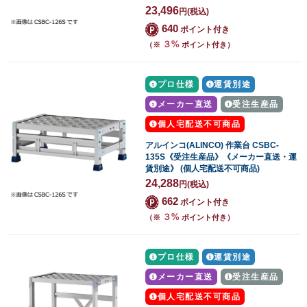
23,496
円
(税込)
640
ポイント付き
３%
（※
ポイント付き）
プロ仕様
運賃別途
メーカー直送
受注生産品
個人宅配送不可商品
アルインコ(ALINCO) 作業台 CSBC-
135S《受注生産品》《メーカー直送・運
賃別途》 (個人宅配送不可商品)
24,288
円
(税込)
662
ポイント付き
３%
（※
ポイント付き）
プロ仕様
運賃別途
メーカー直送
受注生産品
個人宅配送不可商品