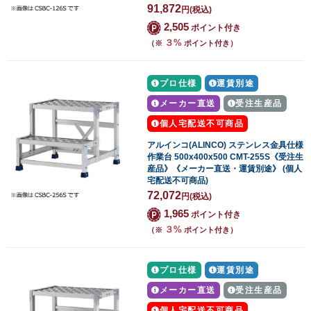
91,872
円
(税込)
2,505
ポイント付き
３%
（※
ポイント付き）
プロ仕様
運賃別途
メーカー直送
受注生産品
個人宅配送不可商品
アルインコ(ALINCO) ステンレス金具仕様
作業台 500x400x500 CMT-255S《受注生
産品》《メーカー直送・運賃別途》 (個人
宅配送不可商品)
72,072
円
(税込)
1,965
ポイント付き
３%
（※
ポイント付き）
プロ仕様
運賃別途
メーカー直送
受注生産品
個人宅配送不可商品