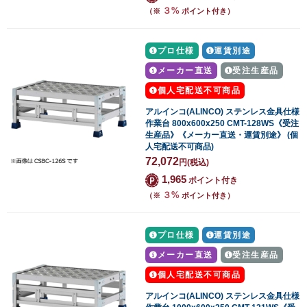
３%
（※
ポイント付き）
プロ仕様
運賃別途
メーカー直送
受注生産品
個人宅配送不可商品
アルインコ(ALINCO) ステンレス金具仕様
作業台 800x600x250 CMT-128WS《受注
生産品》《メーカー直送・運賃別途》 (個
人宅配送不可商品)
72,072
円
(税込)
1,965
ポイント付き
３%
（※
ポイント付き）
プロ仕様
運賃別途
メーカー直送
受注生産品
個人宅配送不可商品
アルインコ(ALINCO) ステンレス金具仕様