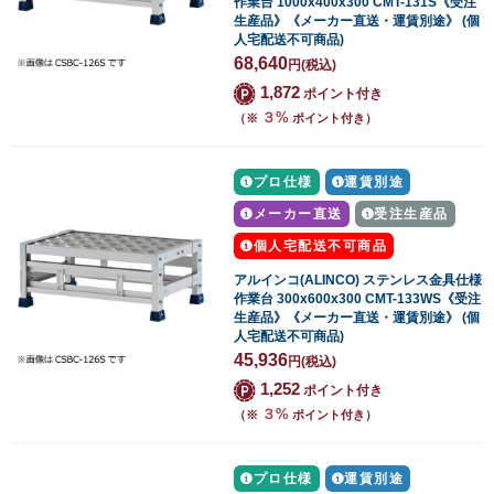
作業台 1000x400x300 CMT-131S《受注
生産品》《メーカー直送・運賃別途》 (個
人宅配送不可商品)
68,640
円
(税込)
1,872
ポイント付き
３%
（※
ポイント付き）
プロ仕様
運賃別途
メーカー直送
受注生産品
個人宅配送不可商品
アルインコ(ALINCO) ステンレス金具仕様
作業台 300x600x300 CMT-133WS《受注
生産品》《メーカー直送・運賃別途》 (個
人宅配送不可商品)
45,936
円
(税込)
1,252
ポイント付き
３%
（※
ポイント付き）
プロ仕様
運賃別途