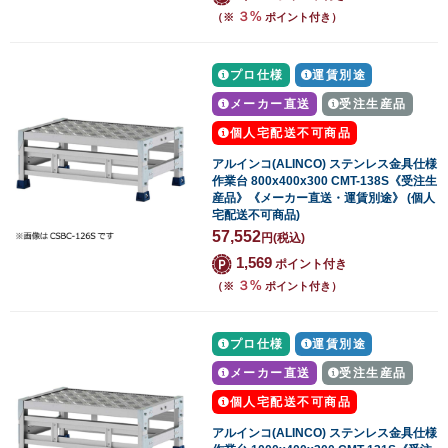
３%
（※
ポイント付き）
プロ仕様
運賃別途
メーカー直送
受注生産品
個人宅配送不可商品
アルインコ(ALINCO) ステンレス金具仕様
作業台 800x400x300 CMT-138S《受注生
産品》《メーカー直送・運賃別途》 (個人
宅配送不可商品)
57,552
円
(税込)
1,569
ポイント付き
３%
（※
ポイント付き）
プロ仕様
運賃別途
メーカー直送
受注生産品
個人宅配送不可商品
アルインコ(ALINCO) ステンレス金具仕様