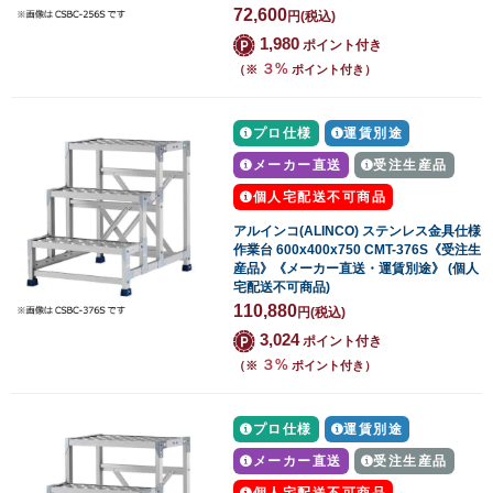
72,600
円
(税込)
1,980
ポイント付き
３%
（※
ポイント付き）
プロ仕様
運賃別途
メーカー直送
受注生産品
個人宅配送不可商品
アルインコ(ALINCO) ステンレス金具仕様
作業台 600x400x750 CMT-376S《受注生
産品》《メーカー直送・運賃別途》 (個人
宅配送不可商品)
110,880
円
(税込)
3,024
ポイント付き
３%
（※
ポイント付き）
プロ仕様
運賃別途
メーカー直送
受注生産品