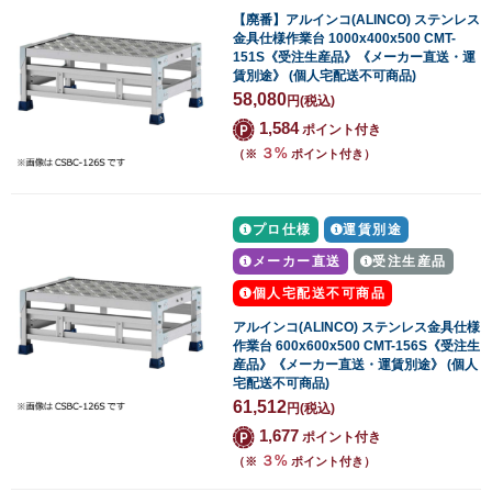
【廃番】アルインコ(ALINCO) ステンレス
金具仕様作業台 1000x400x500 CMT-
151S《受注生産品》《メーカー直送・運
賃別途》 (個人宅配送不可商品)
58,080
円
(税込)
1,584
ポイント付き
３%
（※
ポイント付き）
プロ仕様
運賃別途
メーカー直送
受注生産品
個人宅配送不可商品
アルインコ(ALINCO) ステンレス金具仕様
作業台 600x600x500 CMT-156S《受注生
産品》《メーカー直送・運賃別途》 (個人
宅配送不可商品)
61,512
円
(税込)
1,677
ポイント付き
３%
（※
ポイント付き）