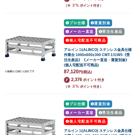
３%
（※
ポイント付き）
プロ仕様
運賃別途
メーカー直送
受注生産品
個人宅配送不可商品
アルインコ(ALINCO) ステンレス金具仕様
作業台 1000x600x300 CMT-131WS《受
注生産品》《メーカー直送・運賃別途》
(個人宅配送不可商品)
87,120
円
(税込)
2,376
ポイント付き
３%
（※
ポイント付き）
プロ仕様
運賃別途
メーカー直送
受注生産品
個人宅配送不可商品
アルインコ(ALINCO) ステンレス金具仕様