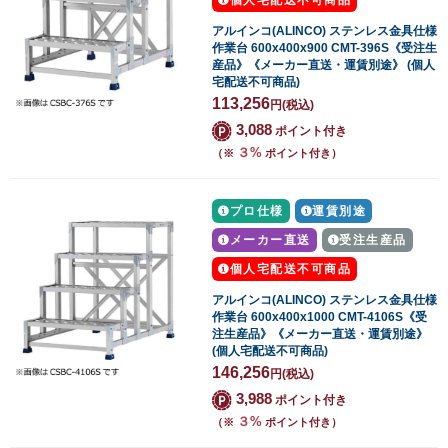
個人宅配送不可商品
アルインコ(ALINCO) ステンレス金具仕様
作業台 600x400x900 CMT-396S《受注生
産品》《メーカー直送・運賃別途》 (個人
宅配送不可商品)
113,256
円
(税込)
3,088
ポイント付き
３%
（※
ポイント付き）
プロ仕様
運賃別途
メーカー直送
受注生産品
個人宅配送不可商品
アルインコ(ALINCO) ステンレス金具仕様
作業台 600x400x1000 CMT-4106S《受
注生産品》《メーカー直送・運賃別途》
(個人宅配送不可商品)
146,256
円
(税込)
3,988
ポイント付き
３%
（※
ポイント付き）