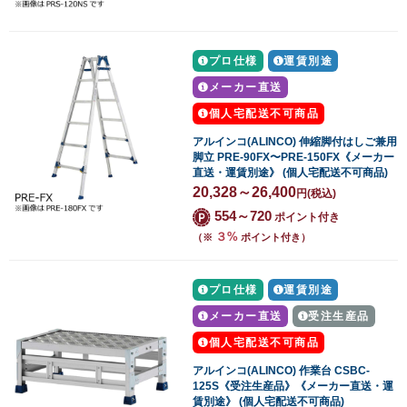
プロ仕様
運賃別途
メーカー直送
個人宅配送不可商品
アルインコ(ALINCO) 伸縮脚付はしご兼用
脚立 PRE-90FX〜PRE-150FX《メーカー
直送・運賃別途》 (個人宅配送不可商品)
20,328～26,400
円
(税込)
554～720
ポイント付き
３%
（※
ポイント付き）
プロ仕様
運賃別途
メーカー直送
受注生産品
個人宅配送不可商品
アルインコ(ALINCO) 作業台 CSBC-
125S《受注生産品》《メーカー直送・運
賃別途》 (個人宅配送不可商品)