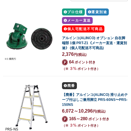
プロ仕様
運賃別途
メーカー直送
個人宅配送不可商品
アルインコ(ALINCO) オプション 自在脚
端部 1個 PRT-Z1《メーカー直送・運賃別
途》 (個人宅配送不可商品)
2,376
円
(税込)
64
ポイント付き
３%
（※
ポイント付き）
廃番
【廃番】アルインコ(ALINCO) 滑り止めテ
ープ付はしご兼用脚立 PRS-60NS〜PRS-
150NS
6,072～10,296
円
(税込)
165～280
ポイント付き
３%
（※
ポイント付き）