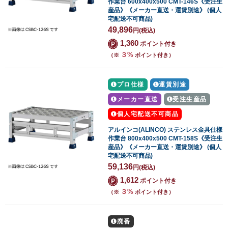
作業台 600x400x500 CMT-146S《受注生
産品》《メーカー直送・運賃別途》 (個人
宅配送不可商品)
49,896
円
(税込)
1,360
ポイント付き
３%
（※
ポイント付き）
プロ仕様
運賃別途
メーカー直送
受注生産品
個人宅配送不可商品
アルインコ(ALINCO) ステンレス金具仕様
作業台 800x400x500 CMT-158S《受注生
産品》《メーカー直送・運賃別途》 (個人
宅配送不可商品)
59,136
円
(税込)
1,612
ポイント付き
３%
（※
ポイント付き）
廃番