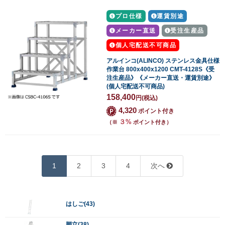
プロ仕様
運賃別途
メーカー直送
受注生産品
個人宅配送不可商品
アルインコ(ALINCO) ステンレス金具仕様
作業台 800x400x1200 CMT-4128S《受
注生産品》《メーカー直送・運賃別途》
(個人宅配送不可商品)
158,400
円
(税込)
4,320
ポイント付き
３%
（※
ポイント付き）
1
2
3
4
次へ
はしご(43)
脚立(38)