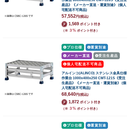
作業台 800x400x250 CMT-128S《受注生
産品》《メーカー直送・運賃別途》 (個人
宅配送不可商品)
57,552
円
(税込)
1,569
ポイント付き
３%
（※
ポイント付き）
プロ仕様
運賃別途
メーカー直送
受注生産品
個人宅配送不可商品
アルインコ(ALINCO) ステンレス金具仕様
作業台 1000x400x250 CMT-121S《受注
生産品》《メーカー直送・運賃別途》 (個
人宅配送不可商品)
68,640
円
(税込)
1,872
ポイント付き
３%
（※
ポイント付き）
プロ仕様
運賃別途