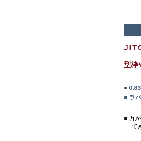
JI
型枠
0.
ラバ
万が
で