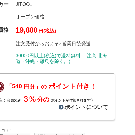
カー
JITOOL
オープン価格
19,800
価格
円(税込)
注文受付からおよそ2営業日後発送
30000円以上(税込)で送料無料。(注意:北海
道・沖縄・離島を除く。)
ポイント付き！
「540
円分」の
３%
分の
注：
）
会員のみ
ポイントが付加されます
ポイントについて
テゴリ：