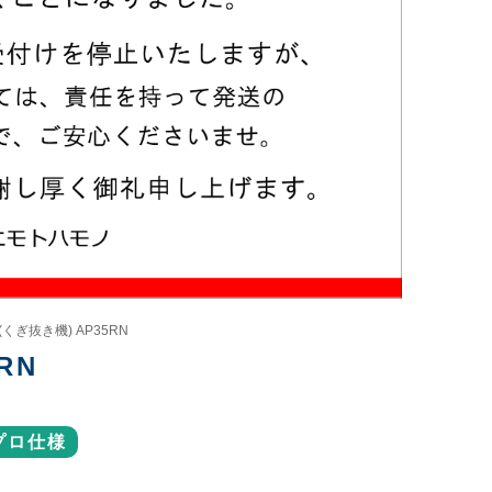
(くぎ抜き機) AP35RN
RN
プロ仕様