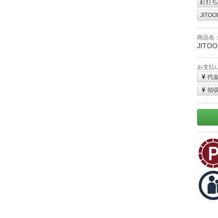
釘打ち
JITOO
商品名
JITO
お支払
代
領