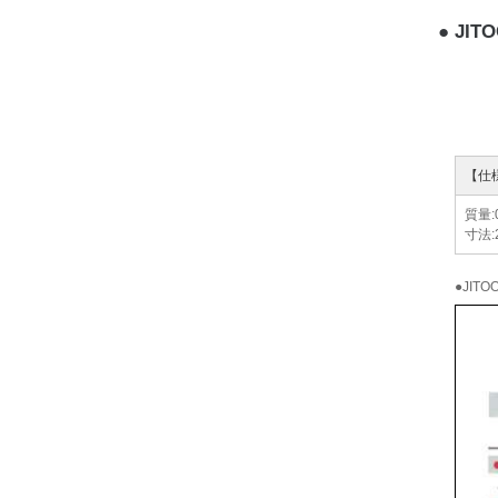
JIT
【仕
質量:0
寸法:
●JIT