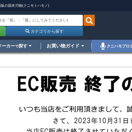
販の国本刃物(クニモトハモノ)
カテゴリから探す
メーカー
探す
お買い物ガイド
クニハモブロ
で