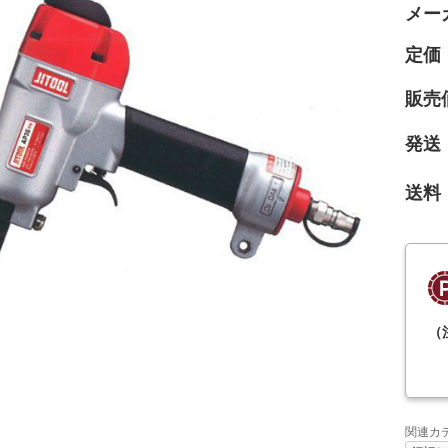
メー
定価
販売
発送
送料
（
関連カ