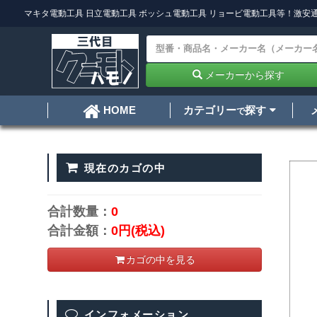
マキタ電動工具
日立電動工具
ボッシュ電動工具
リョービ電動工具
等！激安通
メーカーから探す
カテゴリー
探す
HOME
で
現在のカゴの中
合計数量：
0
合計金額：
0円
(税込)
カゴの中を見る
インフォメーション