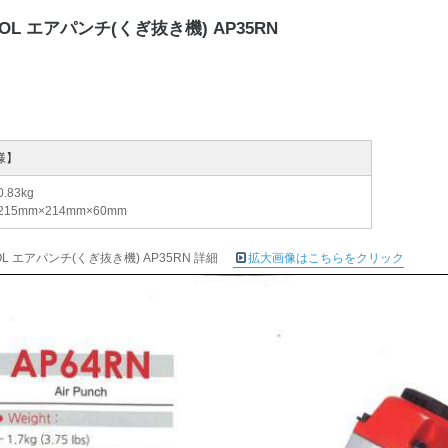
OOL エアパンチ(くぎ抜き機) AP35RN
様】
.83kg
215mm×214mm×60mm
OOL エアパンチ(くぎ抜き機) AP35RN 詳細
拡大画像はこちらをクリック