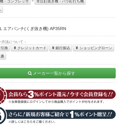
>
機・コンプレッサ
常圧釘抜き機・バラ釘打ち機
L
：
OL エアパンチ(くぎ抜き機) AP35RN
い方法について：
金引換
クレジットカード
銀行振込
ショッピングローン
収書
メーカー一覧から探す