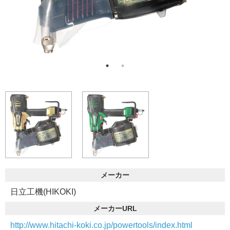
メーカー
日立工機(HIKOKI)
メーカーURL
http://www.hitachi-koki.co.jp/powertools/index.html