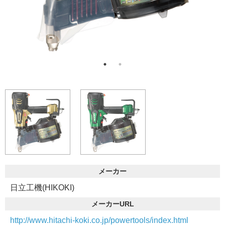
メーカー
日立工機(HIKOKI)
メーカーURL
http://www.hitachi-koki.co.jp/powertools/index.html