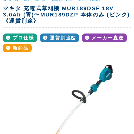
マキタ 充電式草刈機 MUR189DSF 18V
3.0Ah (青)〜MUR189DZP 本体のみ (ピンク)
《運賃別途》
プロ仕様
運賃別途
メーカー直送
新商品