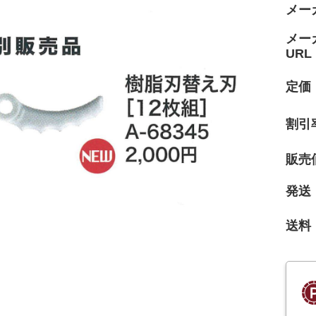
メー
メー
URL
定価
割引
販売
発送
送料