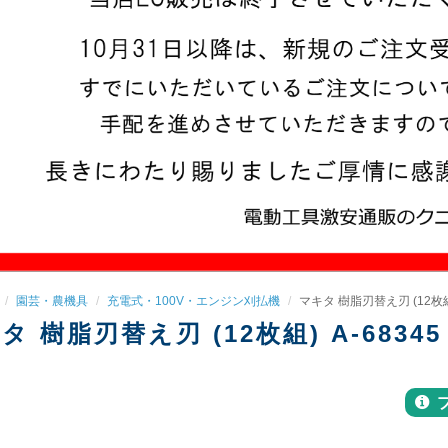
園芸・農機具
充電式・100V・エンジン刈払機
マキタ 樹脂刃替え刃 (12枚組)
タ 樹脂刃替え刃 (12枚組) A-68345