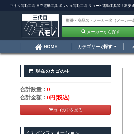
マキタ電動工具
日立電動工具
ボッシュ電動工具
リョービ電動工具
等！激安通
メーカーから探す
カテゴリー
探す
HOME
で
現在のカゴの中
合計数量：
0
合計金額：
0円
(税込)
カゴの中を見る
インフォメーション