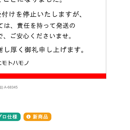
 A-68345
プロ仕様
新商品