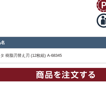
品名
タ 樹脂刃替え刃 (12枚組) A-68345