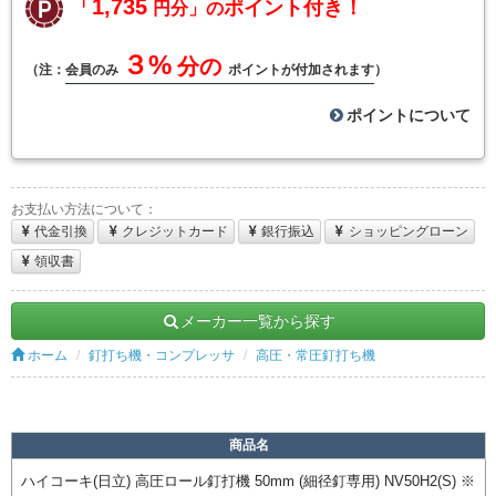
「1,735
ポイント付き！
円分」の
３%
分の
（注：
会員のみ
ポイントが付加されます
）
ポイントについて
お支払い方法について：
代金引換
クレジットカード
銀行振込
ショッピングローン
領収書
メーカー一覧から探す
ホーム
釘打ち機・コンプレッサ
高圧・常圧釘打ち機
商品名
ハイコーキ(日立) 高圧ロール釘打機 50mm (細径釘専用) NV50H2(S) ※