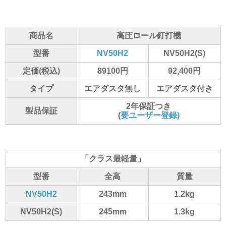
商品名
高圧ロール釘打機
型番
NV50H2
NV50H2(S)
定価(税込)
89100円
92,400円
タイプ
エアダスタ無し
エアダスタ付き
2年保証つき
製品保証
(
要ユーザー登録)
「クラス最軽量」
型番
全高
質量
NV50H2
243mm
1.2kg
NV50H2(S)
245mm
1.3kg