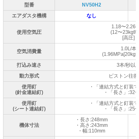
型番
NV50H2
エアダスタ機構
なし
1.18〜2.26
使用空気圧
(12〜23kgf/c
[高圧]
1.0L/本
空気消費量
(1.96MPa[20kgf
打込み速さ
3本/秒以
動力形式
ピストン往復
使用釘
・「連結方式と釘装てん
(針金連結釘)
・「長さ」:32〜
使用釘
・「連結方式と釘装てん
(シート連結釘)
・「長さ」:25〜
・長さ:248mm
機体寸法
・高さ:243mm
・幅:110mm