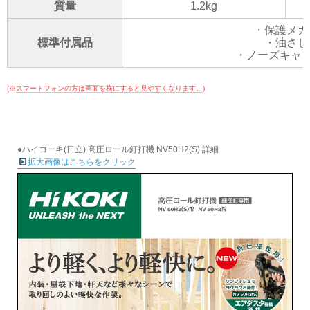
質量
1.2kg
・保護メガ
標準付属品
・油さし
・ノーズキャップ
(※
スマートフォンの方は画面を横にすると見やすくなります。
)
●ハイコーキ(日立) 高圧ロール釘打機 NV50H2(S) 詳細
拡大画像はこちらをクリック