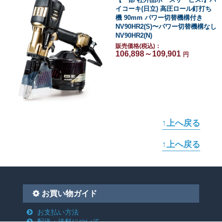
イコーキ(日立) 高圧ロール釘打ち
機 90mm パワー切替機構付き
NV90HR2(S)〜パワー切替機構なし
NV90HR2(N)
販売価格(税込)：
106,898～109,901
円
↑上へ戻る
↑上へ戻る
お買い物ガイド
お支払い方法
配送・送料について