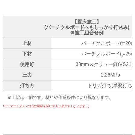
【置床施工】
(パーチクルボードへもしっかり打込み)
※施工組合せ例
上材
パーチクルボード(t=20m
下材
パーチクルボード(t=25m
使用釘
38mmスクリュー釘(VS213
圧力
2.26MPa
打ち方
トリガ打ち(単発打ち)
※上記は一例です。材料や作業条件により異なります。
(※
スマートフォンの方は画面を横にすると見やすくなります。
)