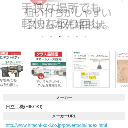
メーカー
日立工機(HIKOKI)
メーカーURL
http://www.hitachi-koki.co.jp/powertools/index.html