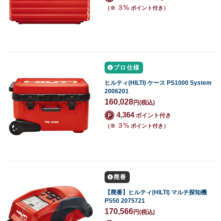
３%
（※
ポイント付き）
プロ仕様
ヒルティ(HILTI) ケース PS1000 System
2006201
160,028
円
(税込)
4,364
ポイント付き
３%
（※
ポイント付き）
廃番
【廃番】ヒルティ(HILTI) マルチ探知機
PS50 2075721
170,566
円
(税込)