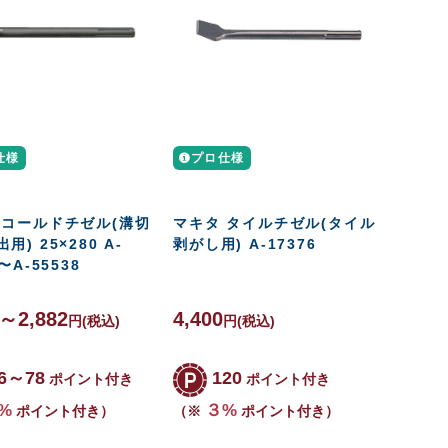
仕様
プロ仕様
 コールドチゼル(溝切
マキタ タイルチゼル(タイル
用) 25×280 A-
剥がし用) A-17376
〜A-55538
6～2,882
4,400
円
(税込)
円
(税込)
6～78
120
ポイント付き
ポイント付き
%
３%
ポイント付き）
（※
ポイント付き）