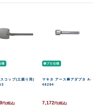
仕様
プロ仕様
 スコップ(土掘り用)
マキタ アース棒アダプタ A-
53
48284
9
7,172
円
(税込)
円
(税込)