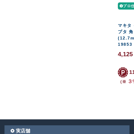
プロ
マキタ
プタ 
(12.7
19853
4,12
1
３
（※
実店舗