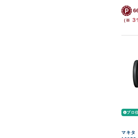
6
３
（※
プロ
マキタ 