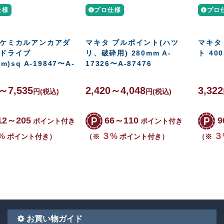
仕様
プロ仕様
プロ
 ケミカルアンカアダ
マキタ ブルポイント(ハツ
マキタ
角ドライブ
リ、破砕用) 280mm A-
ト 400
mm)sq A-19847〜A-
17326〜A-87476
5～7,535
2,420～4,048
3,322
円
(税込)
円
(税込)
12～205
66～110
9
ポイント付き
ポイント付き
%
３%
３
ポイント付き）
（※
ポイント付き）
（※
お買い物ガイド