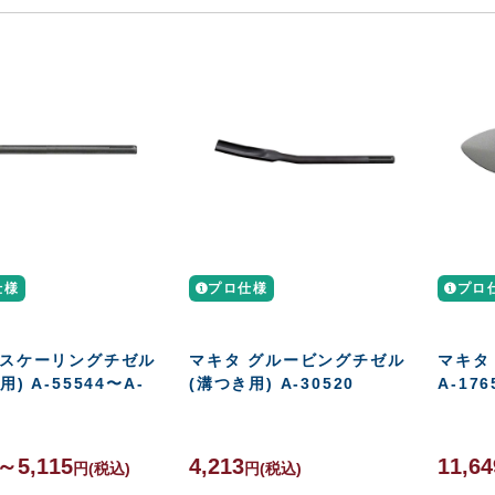
仕様
プロ仕様
プロ
 スケーリングチゼル
マキタ グルービングチゼル
マキタ
用) A-55544〜A-
(溝つき用) A-30520
A-176
0～5,115
4,213
11,64
円
(税込)
円
(税込)