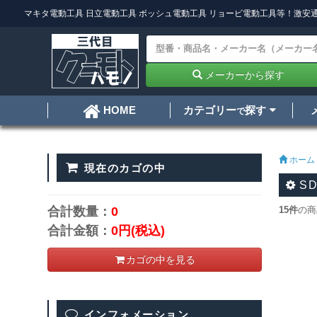
マキタ電動工具
日立電動工具
ボッシュ電動工具
リョービ電動工具
等！激安通
メーカーから探す
カテゴリー
探す
HOME
で
ホーム
現在のカゴの中
S
合計数量：
0
15件
の商
合計金額：
0円
(税込)
カゴの中を見る
インフォメーション