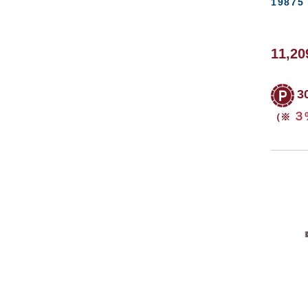
19875
11,20
3
３
（※