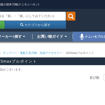
販の国本刃物(クニモトハモノ)
カテゴリから探す
メーカー
探す
お買い物ガイド
クニハモブロ
で
チップソー・電動工具刃物・先端アクセサリー
SDSmaxブルポイント
DSmaxブルポイント
品がございます。
並び順