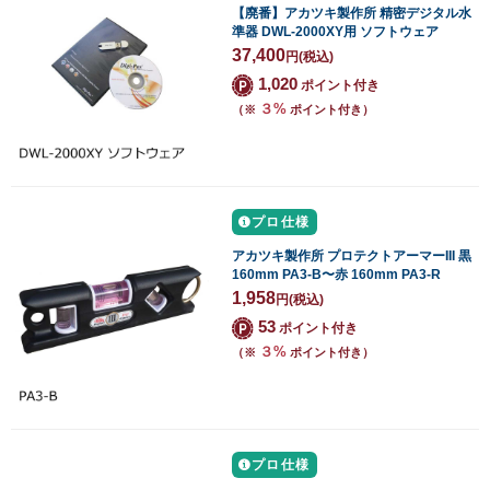
【廃番】アカツキ製作所 精密デジタル水
準器 DWL-2000XY用 ソフトウェア
37,400
円
(税込)
1,020
ポイント付き
３%
（※
ポイント付き）
プロ仕様
アカツキ製作所 プロテクトアーマーIII 黒
160mm PA3-B〜赤 160mm PA3-R
1,958
円
(税込)
53
ポイント付き
３%
（※
ポイント付き）
プロ仕様