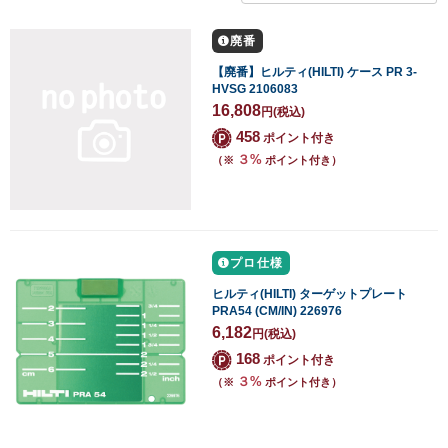
廃番
【廃番】ヒルティ(HILTI) ケース PR 3-
HVSG 2106083
16,808
円
(税込)
458
ポイント付き
３%
（※
ポイント付き）
プロ仕様
ヒルティ(HILTI) ターゲットプレート
PRA54 (CM/IN) 226976
6,182
円
(税込)
168
ポイント付き
３%
（※
ポイント付き）