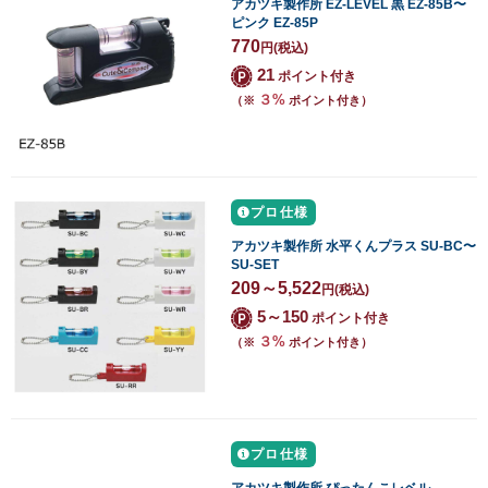
アカツキ製作所 EZ-LEVEL 黒 EZ-85B〜
ピンク EZ-85P
770
円
(税込)
21
ポイント付き
３%
（※
ポイント付き）
プロ仕様
アカツキ製作所 水平くんプラス SU-BC〜
SU-SET
209～5,522
円
(税込)
5～150
ポイント付き
３%
（※
ポイント付き）
プロ仕様