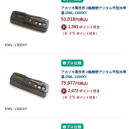
アカツキ製作所 2軸精密デジタル平型水準
器 DWL-1300XY
51,018
円
(税込)
1,391
ポイント付き
３%
（※
ポイント付き）
プロ仕様
アカツキ製作所 2軸精密デジタル平型水準
器 DWL-1500XY
75,977
円
(税込)
2,072
ポイント付き
３%
（※
ポイント付き）
プロ仕様