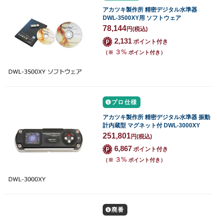
アカツキ製作所 精密デジタル水準器
DWL-3500XY用 ソフトウェア
78,144
円
(税込)
2,131
ポイント付き
３%
（※
ポイント付き）
プロ仕様
アカツキ製作所 精密デジタル水準器 振動
計内蔵型 マグネット付 DWL-3000XY
251,801
円
(税込)
6,867
ポイント付き
３%
（※
ポイント付き）
廃番