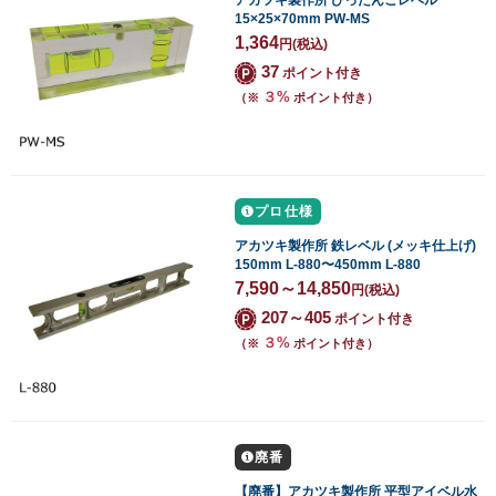
アカツキ製作所 ぴったんこレベル
15×25×70mm PW-MS
1,364
円
(税込)
37
ポイント付き
３%
（※
ポイント付き）
プロ仕様
アカツキ製作所 鉄レベル (メッキ仕上げ)
150mm L-880〜450mm L-880
7,590～14,850
円
(税込)
207～405
ポイント付き
３%
（※
ポイント付き）
廃番
【廃番】アカツキ製作所 平型アイベル水