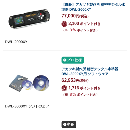
【廃番】アカツキ製作所 精密デジタル水
準器 DWL-2000XY
77,000
円
(税込)
2,100
ポイント付き
３%
（※
ポイント付き）
プロ仕様
アカツキ製作所 精密デジタル水準器
DWL-3000XY用 ソフトウェア
62,953
円
(税込)
1,716
ポイント付き
３%
（※
ポイント付き）
廃番