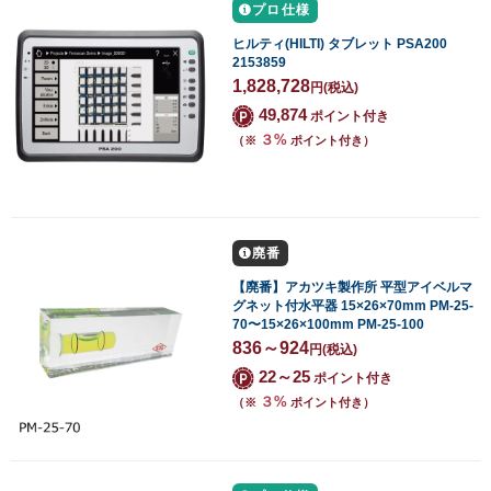
プロ仕様
ヒルティ(HILTI) タブレット PSA200
2153859
1,828,728
円
(税込)
49,874
ポイント付き
３%
（※
ポイント付き）
廃番
【廃番】アカツキ製作所 平型アイベルマ
グネット付水平器 15×26×70mm PM-25-
70〜15×26×100mm PM-25-100
836～924
円
(税込)
22～25
ポイント付き
３%
（※
ポイント付き）