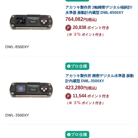
アカツキ製作所 2軸精密デジタル傾斜計/
水準器 振動計内蔵型 DWL-8500XY
764,082
円
(税込)
20,838
ポイント付き
３%
（※
ポイント付き）
プロ仕様
アカツキ製作所 精密デジタル水準器 振動
計内蔵型 DWL-3500XY
423,280
円
(税込)
11,544
ポイント付き
３%
（※
ポイント付き）
プロ仕様