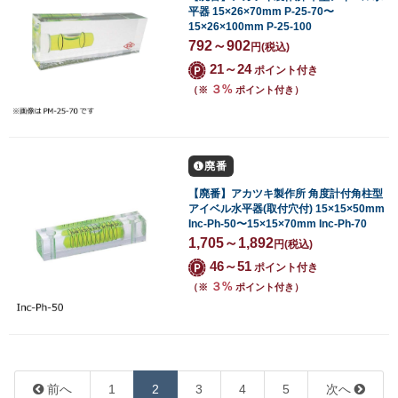
平器 15×26×70mm P-25-70〜
15×26×100mm P-25-100
792～902
円
(税込)
21～24
ポイント付き
３%
（※
ポイント付き）
廃番
【廃番】アカツキ製作所 角度計付角柱型
アイベル水平器(取付穴付) 15×15×50mm
Inc-Ph-50〜15×15×70mm Inc-Ph-70
1,705～1,892
円
(税込)
46～51
ポイント付き
３%
（※
ポイント付き）
前へ
1
2
3
4
5
次へ