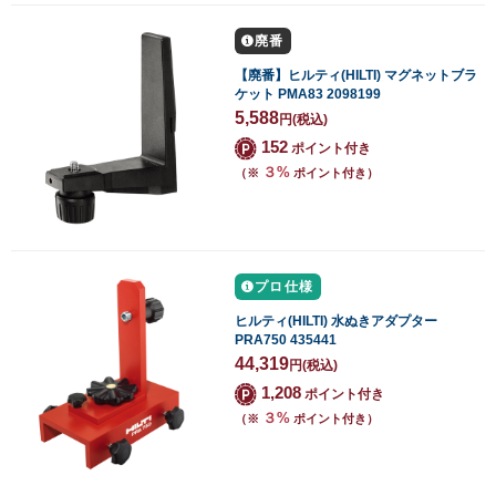
廃番
【廃番】ヒルティ(HILTI) マグネットブラ
ケット PMA83 2098199
5,588
円
(税込)
152
ポイント付き
３%
（※
ポイント付き）
プロ仕様
ヒルティ(HILTI) 水ぬきアダプター
PRA750 435441
44,319
円
(税込)
1,208
ポイント付き
３%
（※
ポイント付き）