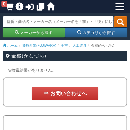
0
メーカーから探す
カテゴリから探す
ホーム
藤原産業(FUJIWARA)
千吉
大工道具
金槌(かなづち)
金槌(かなづち)
※検索結果がありません。
⇒ お問い合わせへ