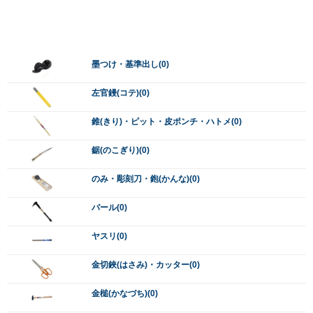
墨つけ・基準出し(0)
左官鏝(コテ)(0)
錐(きり)・ピット・皮ポンチ・ハトメ(0)
鋸(のこぎり)(0)
のみ・彫刻刀・鉋(かんな)(0)
バール(0)
ヤスリ(0)
金切鋏(はさみ)・カッター(0)
金槌(かなづち)(0)