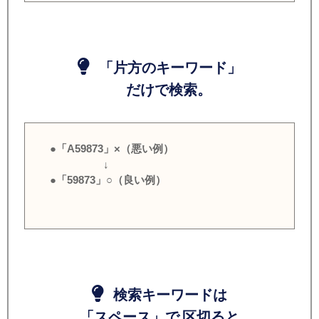
「片方のキーワード」
だけで検索。
●「A59873」×（悪い例）
↓
●「59873」○（良い例）
検索キーワードは
「スペース」で 区切ると