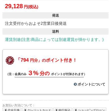
29,128
円(税込)
発送
注文受付からおよそ2営業日後発送
送料
運賃別途(注意:商品によっては別途運賃が掛かります。)
「794
ポイント付き！
円分」の
３%
分の
（注：
会員のみ
ポイントが付加されます
）
ポイントについて
お支払い方法について：
代金引換
クレジットカード
銀行振込
ショッピングローン