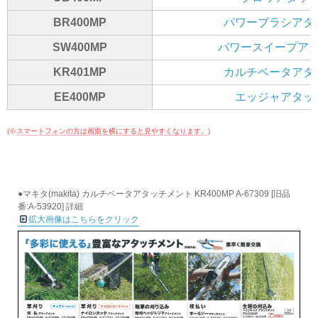
BR400MP
パワーブラシアタ
SW400MP
パワースイープア
KR401MP
カルチベータアタ
EE400MP
エッジャアタッ
(※
スマートフォンの方は画面を横にすると見やすくなります。
)
●マキタ(makita) カルチベータアタッチメント KR400MP A-67309 [旧品
番:A-53920] 詳細
拡大画像はこちらをクリック