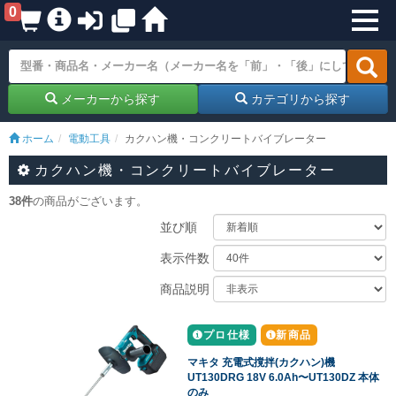
0
メーカーから探す
カテゴリから探す
ホーム
電動工具
カクハン機・コンクリートバイブレーター
カクハン機・コンクリートバイブレーター
38件
の商品がございます。
並び順
表示件数
商品説明
プロ仕様
新商品
マキタ 充電式撹拌(カクハン)機
UT130DRG 18V 6.0Ah〜UT130DZ 本体
のみ