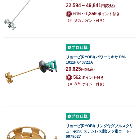
22,594～49,841
円
(税込)
616～1,359
ポイント付き
３%
（※
ポイント付き）
プロ仕様
リョービ(RYOBI) パワーミキサ PM-
1011F 640722A
20,625
円
(税込)
562
ポイント付き
３%
（※
ポイント付き）
プロ仕様
リョービ(RYOBI) リング付ダブルスクリ
ューφ150 ステンレス製(フッ素コート)
6078027