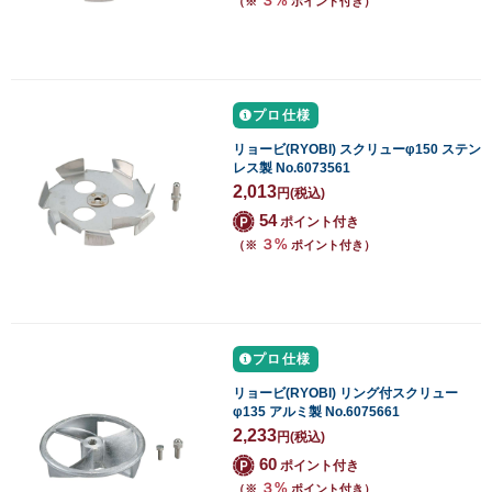
３%
（※
ポイント付き）
プロ仕様
リョービ(RYOBI) スクリューφ150 ステン
レス製 No.6073561
2,013
円
(税込)
54
ポイント付き
３%
（※
ポイント付き）
プロ仕様
リョービ(RYOBI) リング付スクリュー
φ135 アルミ製 No.6075661
2,233
円
(税込)
60
ポイント付き
３%
（※
ポイント付き）