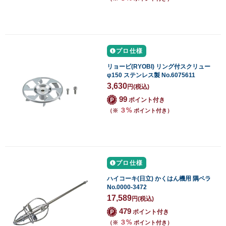
プロ仕様
リョービ(RYOBI) リング付スクリュー
φ150 ステンレス製 No.6075611
3,630
円
(税込)
99
ポイント付き
３%
（※
ポイント付き）
プロ仕様
ハイコーキ(日立) かくはん機用 隅ペラ
No.0000-3472
17,589
円
(税込)
479
ポイント付き
３%
（※
ポイント付き）