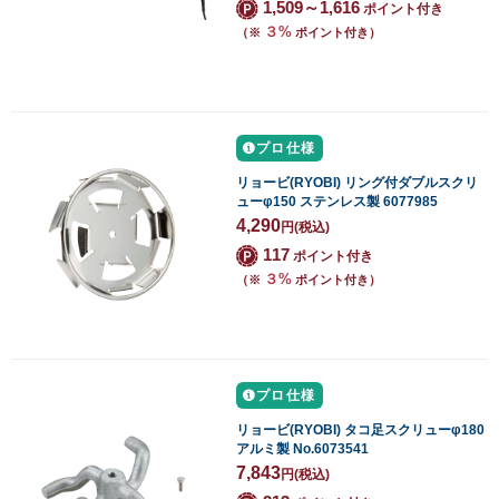
1,509～1,616
ポイント付き
３%
（※
ポイント付き）
プロ仕様
リョービ(RYOBI) リング付ダブルスクリ
ューφ150 ステンレス製 6077985
4,290
円
(税込)
117
ポイント付き
３%
（※
ポイント付き）
プロ仕様
リョービ(RYOBI) タコ足スクリューφ180
アルミ製 No.6073541
7,843
円
(税込)