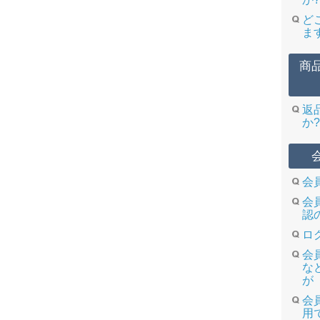
ど
ま
商
返
か?
会
会
認
ロ
会
な
が
会
用