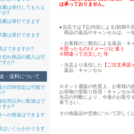
は承っておりません。
収書は発行してもらえ
すか?
品書は発行できます
●当店では下記内容による(初期不
商品の返品やキャンセルは、一切
求書は発行できます
・お客様のご都合による返品・キ
積はできますか?
※思ったもの(イメージ)と違う
※間違って注文した 等
り切れ商品の購入は可
ですか?
・当店より送信した
【ご注文承諾メ
返品・キャンセル
送・送料について
※ネット通販の性質上、お客様の
達の日時指定は可能で
お荷物の受取り拒否・キャンセル
か?
当店の判断により、今後のお取引
録住所以外に配達はで
承下さい。
ますか?
その他返品や交換について詳しく
外への発送はできます
料はいくらかかります