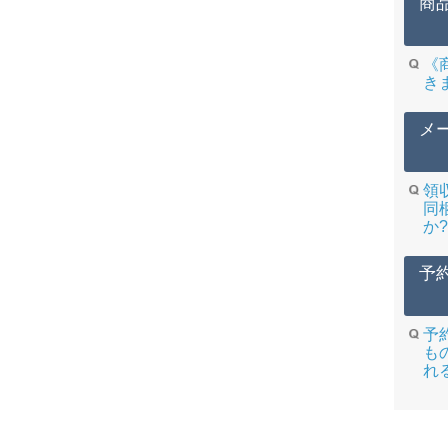
商
《
き
メ
領
同
か?
予
予
も
れ