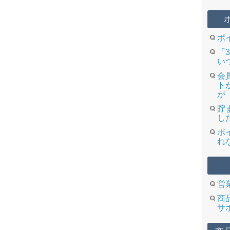
ポ
「
い
会
ト
が
貯
し
ポ
れ
営
商
サ