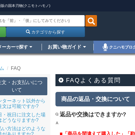
販の国本刃物(クニモトハモノ)
カテゴリから探す
メーカー
探す
お買い物ガイド
クニハモブロ
で
ム
FAQ
FAQよくある質問
注文・お支払いにつ
いて
商品の返品・交換について
ンターネット以外から
注文は可能ですか?
返品や交換はできますか?
日・祝日に注文した場
はどうなりますか?
払い方法はどのような
■「商品を間違えて購入した」「
法がありますか?