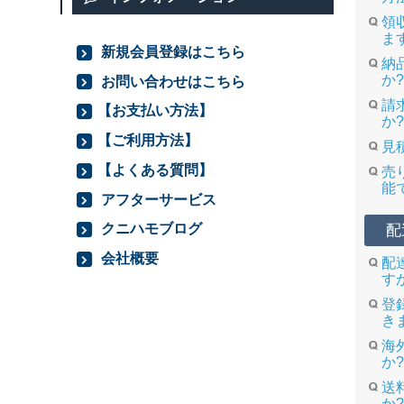
領
ま
新規会員登録はこちら
納
か?
お問い合わせはこちら
請
【お支払い方法】
か?
【ご利用方法】
見
【よくある質問】
売
能
アフターサービス
クニハモブログ
配
会社概要
配
す
登
き
海
か?
送
か?