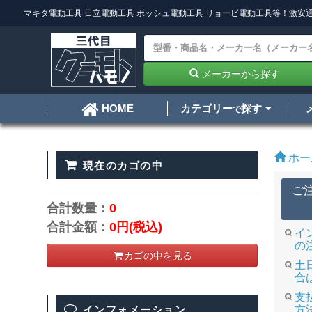
マキタ電動工具
日立電動工具
ボッシュ電動工具
リョービ電動工具
等！激安通
メーカーから探す
カテゴリー
探す
HOME
で
ホー
現在のカゴの中
ご
合計数量：
0
合計金額：
0円
(税込)
イ
の
カゴの中を見る
土
合
支
インフォメーション
方