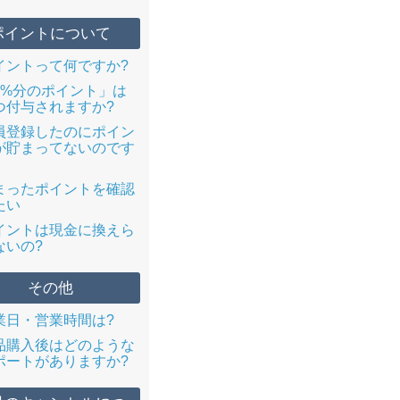
ポイントについて
イントって何ですか?
3%分のポイント」は
つ付与されますか?
員登録したのにポイン
が貯まってないのです
まったポイントを確認
たい
イントは現金に換えら
ないの?
その他
業日・営業時間は?
品購入後はどのような
ポートがありますか?