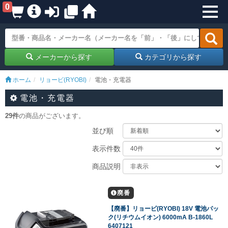
0
メーカーから探す
カテゴリから探す
ホーム
リョービ(RYOBI)
電池・充電器
電池・充電器
29件
の商品がございます。
並び順
表示件数
商品説明
廃番
【廃番】リョービ(RYOBI) 18V 電池パッ
ク(リチウムイオン) 6000mA B-1860L
6407121