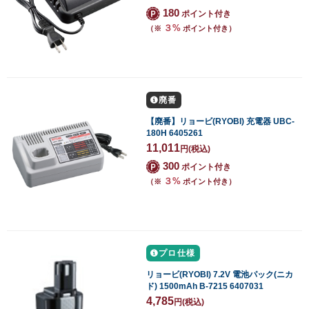
180
ポイント付き
３%
（※
ポイント付き）
廃番
【廃番】リョービ(RYOBI) 充電器 UBC-
180H 6405261
11,011
円
(税込)
300
ポイント付き
３%
（※
ポイント付き）
プロ仕様
リョービ(RYOBI) 7.2V 電池パック(ニカ
ド) 1500mAh B-7215 6407031
4,785
円
(税込)