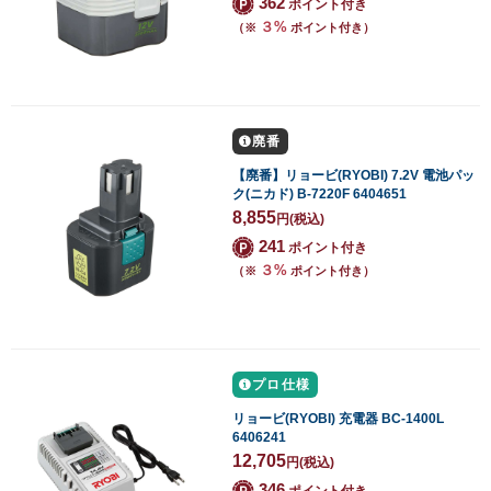
362
ポイント付き
３%
（※
ポイント付き）
廃番
【廃番】リョービ(RYOBI) 7.2V 電池パッ
ク(ニカド) B-7220F 6404651
8,855
円
(税込)
241
ポイント付き
３%
（※
ポイント付き）
プロ仕様
リョービ(RYOBI) 充電器 BC-1400L
6406241
12,705
円
(税込)
346
ポイント付き