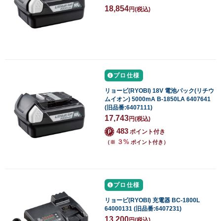
18,854
円
(税込)
プロ仕様
リョービ(RYOBI) 18V 電池パック(リチウ
ムイオン) 5000mA B-1850LA 6407641
(旧品番:6407111)
17,743
円
(税込)
483
ポイント付き
３%
（※
ポイント付き）
プロ仕様
リョービ(RYOBI) 充電器 BC-1800L
64000131 (旧品番:6407231)
13,200
円
(税込)