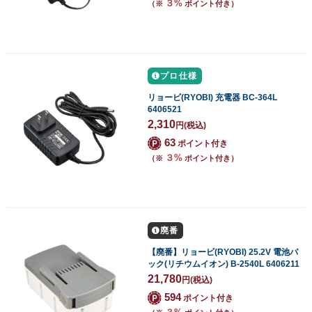
３%
（※
ポイント付き）
プロ仕様
リョービ(RYOBI) 充電器 BC-364L
6406521
2,310
円
(税込)
63
ポイント付き
３%
（※
ポイント付き）
廃番
【廃番】リョービ(RYOBI) 25.2V 電池パ
ック(リチウムイオン) B-2540L 6406211
21,780
円
(税込)
594
ポイント付き