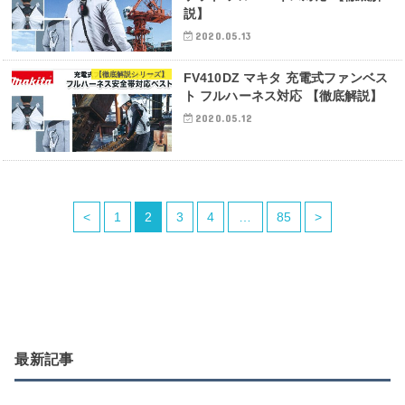
説】
2020.05.13
【徹底解説シリーズ】
FV410DZ マキタ 充電式ファンベス
ト フルハーネス対応 【徹底解説】
2020.05.12
<
1
2
3
4
…
85
>
最新記事