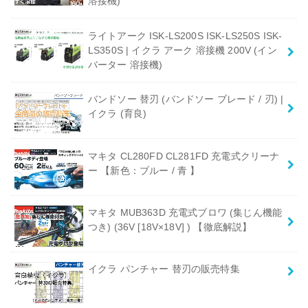
溶接機)
ライトアーク ISK-LS200S ISK-LS250S ISK-
LS350S | イクラ アーク 溶接機 200V (イン
バーター 溶接機)
バンドソー 替刃 (バンドソー ブレード / 刃) |
イクラ (育良)
マキタ CL280FD CL281FD 充電式クリーナ
ー 【新色：ブルー / 青 】
マキタ MUB363D 充電式ブロワ (集じん機能
つき) (36V [18V×18V] ) 【徹底解説】
イクラ パンチャー 替刃の販売特集