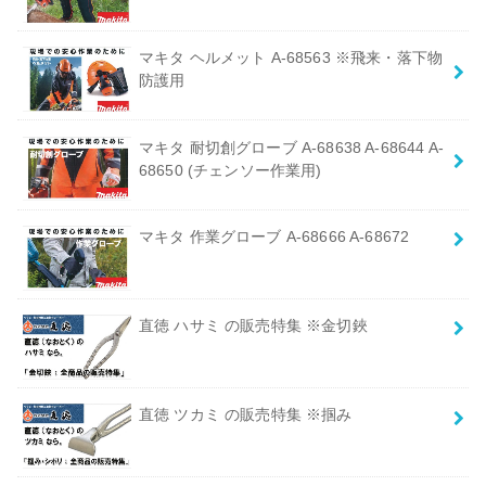
マキタ ヘルメット A-68563 ※飛来・落下物
防護用
マキタ 耐切創グローブ A-68638 A-68644 A-
68650 (チェンソー作業用)
マキタ 作業グローブ A-68666 A-68672
直徳 ハサミ の販売特集 ※金切鋏
直徳 ツカミ の販売特集 ※掴み