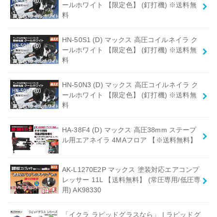
ールホワイト 【限定色】 (釘打機) ※送料無
料
HN-50S1 (D) マックス 高圧コイルネイラ ク
ールホワイト 【限定色】 (釘打機) ※送料無
料
HN-50N3 (D) マックス 高圧コイルネイラ ク
ールホワイト 【限定色】 (釘打機) ※送料無
料
HA-38F4 (D) マックス 高圧38mm ステープ
ル用エアネイラ 4MAフロア 【※送料無料】
AK-L1270E2P マックス 塗装対応エアコンプ
レッサー 11L 【送料無料】 (常圧専用/低圧専
用) AK98330
「イクラ ラピッドグラスなら」 | ラピッドグ