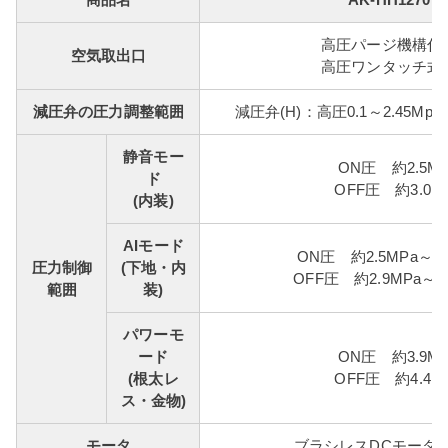
商品名
AK-HH1270E
高圧パージ機構付(
空気取出口
高圧ワンタッチ式(
減圧弁の圧力調整範囲
減圧弁(H)：高圧0.1～2.45Mpa(約
静音モー
ON圧 約2.5MP
ド
OFF圧 約3.0M
(内装)
AIモード
ON圧 約2.5MPa～約3
圧力制御
(下地・内
OFF圧 約2.9MPa～約
範囲
装)
パワーモ
ード
ON圧 約3.9MP
(根太レ
OFF圧 約4.4M
ス・金物)
モータ
ブラシレスDCモータ 1