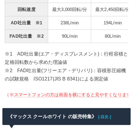
回転速度
最大3,000回転/分
最大2,450回転/分
AD吐出量 ※1
238L/min
194L/min
FAD吐出量 ※2
90L/min
80L/min
※1 AD吐出量(エア・ディスプレスメント)：行程容積と
定格回転数から求めた理論値
※2 FAD吐出量(フリーエア・デリバリ)：容積形圧縮機
の試験規格 ISO1217(JIS B 8341)による測定値
（※
スマートフォンの方は画面を横にすると見やすくなります
《マックス クールホワイト の販売特集》
[-目次-]