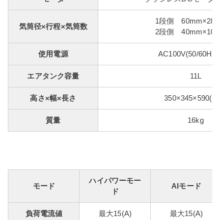
1段側 60mm×28
気筒径×行程×気筒数
2段側 40mm×10
使用電源
AC100V(50/60Hz
エアタンク容量
11L
高さ×幅×長さ
350×345×590(m
質量
16kg
ハイパワーモー
モード
AIモード
ド
負荷電流値
最大15(A)
最大15(A)