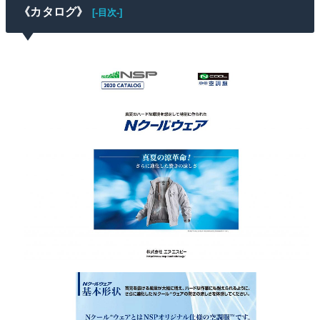
《カタログ》
[-目次-]