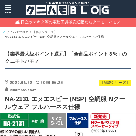
menu
日立やマキタ等の電動工具激安通販ならクニモトハモノ
クニハモブログ
【解説シリーズ】
NA-2131 エヌエスピー (NSP) 空調服 Nクールウェア フルハーネス仕様
【業界最大級ポイント還元】「全商品ポイント３%」の
クニモトハモノ
2020.06.22
2020.06.23
【解説シリーズ】
kunimoto-staff
NA-2131 エヌエスピー (NSP) 空調服 Nクー
ルウェア フルハーネス仕様