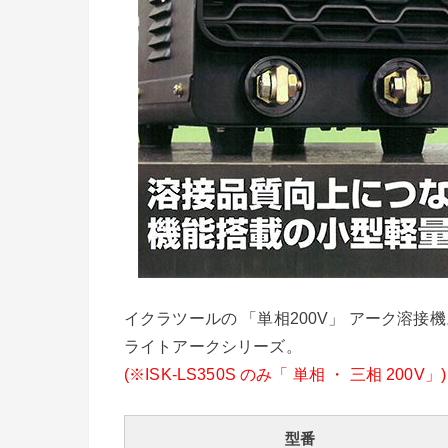
イクラツールの 「単相200V」 アーク溶接機
ライトアークシリーズ。
(※ISK-LS350S のみ「 単相 ・ 三相 200V」)
型番