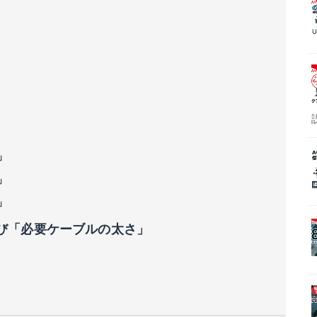
」
」
」
び「必要ケーブルの太さ」