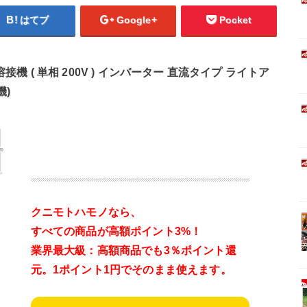
はてブ
Google+
Pocket
接機 ( 単相 200V ) インバーター 直流タイプ ライトア
機)
クニモトハモノなら、
すべての商品が高額ポイント3%！
業界最大級：高額商品でも3％ポイント還
元。
1ポイント1円でそのまま使えます。