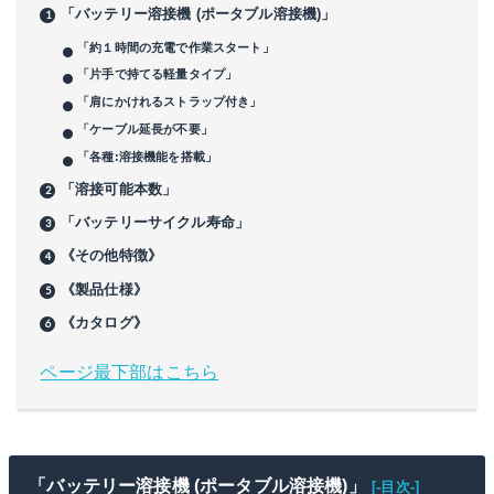
「バッテリー溶接機 (ポータブル溶接機)」
「約１時間の充電で作業スタート」
「片手で持てる軽量タイプ」
「肩にかけれるストラップ付き」
「ケーブル延長が不要」
「各種:溶接機能を搭載」
「溶接可能本数」
「バッテリーサイクル寿命」
《その他特徴》
《製品仕様》
《カタログ》
ページ最下部はこちら
「バッテリー溶接機 (ポータブル溶接機)」
[-目次-]