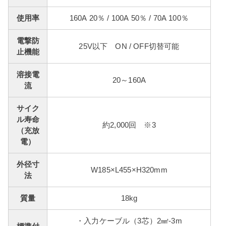
使用率
160A 20％ / 100A 50％ / 70A 100％
電撃防
25V以下 ON / OFF切替可能
止機能
溶接電
20～160A
流
サイク
ル寿命
約2,000回 ※3
（充放
電）
外径寸
W185×L455×H320mm
法
質量
18kg
・入力ケーブル（3芯）2㎟-3m