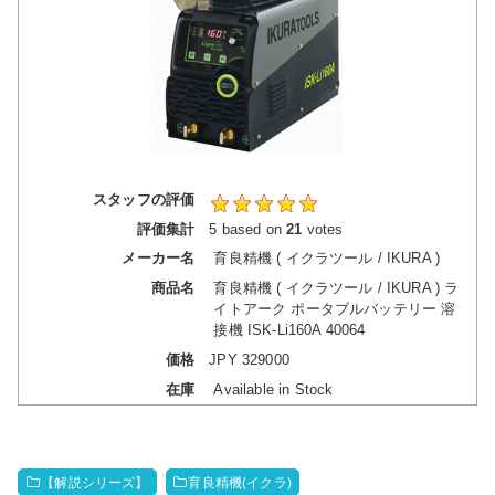
スタッフの評価
評価集計
5
based on
21
votes
メーカー名
育良精機 ( イクラツール / IKURA )
商品名
育良精機 ( イクラツール / IKURA ) ラ
イトアーク ポータブルバッテリー 溶
接機 ISK-Li160A 40064
価格
JPY
329000
在庫
Available in Stock
【解説シリーズ】
育良精機(イクラ)