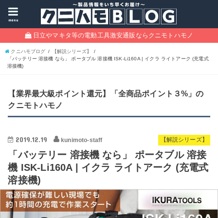
menu
日立やマキタ等の電動工具激安通販ならクニモトハモノ
クニハモブログ
【解説シリーズ】
「バッテリー 溶接機 なら」 ポータブル 溶接機 ISK-Li160A | イクラ ライトアーク (充電式
溶接機)
【業界最大級ポイント還元】「全商品ポイント３%」の
クニモトハモノ
2019.12.19
kunimoto-staff
【解説シリーズ】
「バッテリー 溶接機 なら」 ポータブル 溶接
機 ISK-Li160A | イクラ ライトアーク (充電式
溶接機)