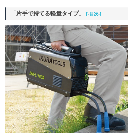
「片手で持てる軽量タイプ」
[-目次-]