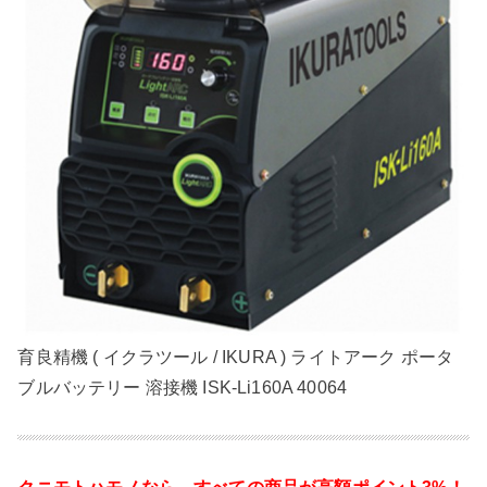
育良精機 ( イクラツール / IKURA ) ライトアーク ポータ
ブルバッテリー 溶接機 ISK-Li160A 40064