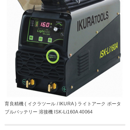
育良精機 ( イクラツール / IKURA ) ライトアーク ポータ
ブルバッテリー 溶接機 ISK-Li160A 40064