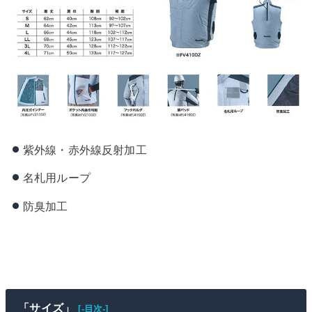
紫外線・赤外線反射加工
名札用ループ
防臭加工
「サイズ」
[-目次-]