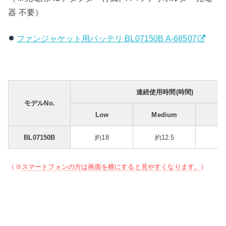
器 不要）
ファンジャケット用バッテリ BL07150B A-68507
連続使用時間(時間)
モデルNo.
Low
Medium
H
BL07150B
約18
約12.5
約
（※
スマートフォンの方は画面を横にすると見やすくなります。
）