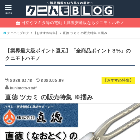
menu
日立やマキタ等の電動工具激安通販ならクニモトハモノ
クニハモブログ
【おすすめ特集】
直徳 ツカミ の販売特集 ※掴み
【業界最大級ポイント還元】「全商品ポイント３%」の
クニモトハモノ
2020.03.12
2020.05.09
【おすすめ特集】
kunimoto-staff
直徳 ツカミ の販売特集 ※掴み