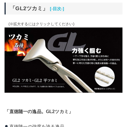
「GL2ツカミ」
[-目次-]
(※拡大するにはクリックしてください)
「直徳随一の逸品。GL2ツカミ」
直徳随一の強度を誇る逸品