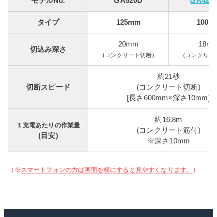
モデルNo.
GA520D
GA420
タイプ
125mm
100m
20mm
18m
切込み深さ
(コンクリート切断)
(コンクリー
約21秒
切断スピード
(コンクリート切断)
[長さ600mm×深さ10mm]
約16.8m
１充電あたりの作業量
(コンクリート筋付)
(目安)
※深さ10mm
（※
スマートフォンの方は画面を横にすると見やすくなります。
）