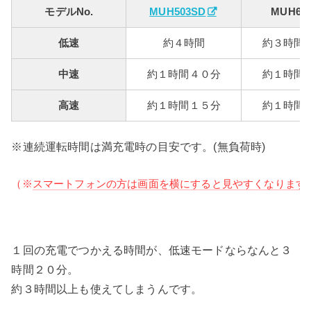
モデルNo.
MUH503SD
MUH60
低速
約４時間
約３時間
中速
約１時間４０分
約１時間
高速
約１時間１５分
約１時間
※連続運転時間は満充電時の目安です。(無負荷時)
（※
スマートフォンの方は画面を横にすると見やすくなります
１回の充電でつかえる時間が、低速モードならなんと３
時間２０分。
約３時間以上も使えてしまうんです。