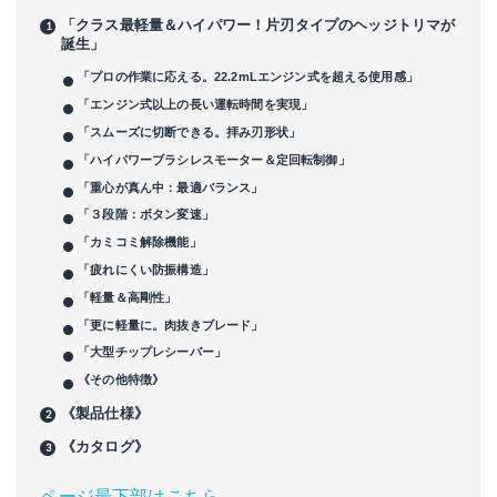
「クラス最軽量＆ハイパワー！片刃タイプのヘッジトリマが
誕生」
「プロの作業に応える。22.2mLエンジン式を超える使用感」
「エンジン式以上の長い運転時間を実現」
「スムーズに切断できる。拝み刃形状」
「ハイパワーブラシレスモーター＆定回転制御」
「重心が真ん中：最適バランス」
「３段階：ボタン変速」
「カミコミ解除機能」
「疲れにくい防振構造」
「軽量＆高剛性」
「更に軽量に。肉抜きブレード」
「大型チップレシーバー」
《その他特徴》
《製品仕様》
《カタログ》
ページ最下部はこちら