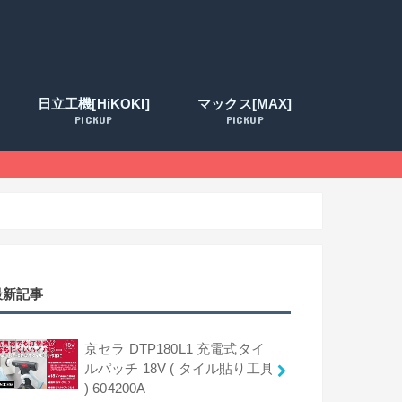
日立工機[HiKOKI]
マックス[MAX]
PICKUP
PICKUP
最新記事
京セラ DTP180L1 充電式タイ
ルパッチ 18V ( タイル貼り工具
) 604200A