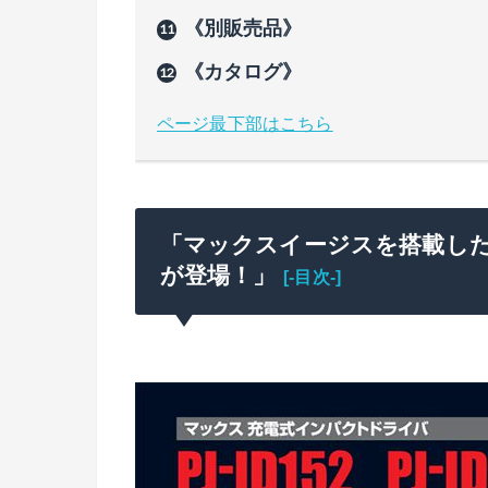
《別販売品》
《カタログ》
ページ最下部はこちら
「マックスイージスを搭載し
が登場！」
[-目次-]