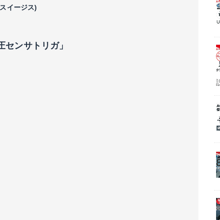
クスイージス)
圧センサトリガ」