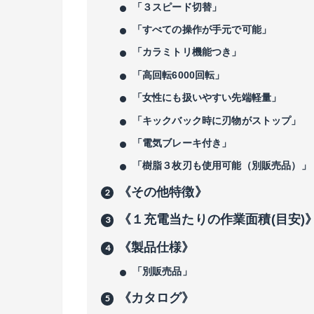
「３スピード切替」
「すべての操作が手元で可能」
「カラミトリ機能つき」
「高回転6000回転」
「女性にも扱いやすい先端軽量」
「キックバック時に刃物がストップ」
「電気ブレーキ付き」
「樹脂３枚刃も使用可能（別販売品）」
《その他特徴》
《１充電当たりの作業面積(目安)
《製品仕様》
「別販売品」
《カタログ》