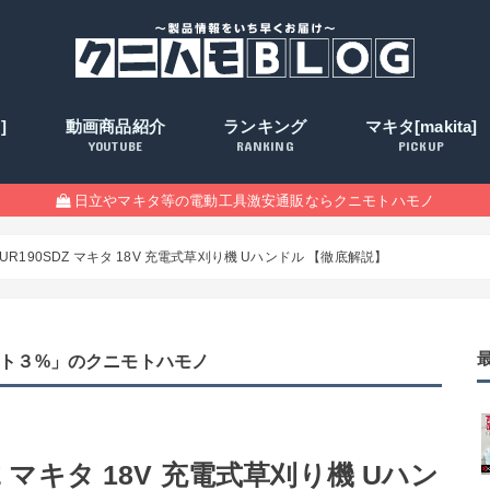
]
動画商品紹介
ランキング
マキタ[makita]
YOUTUBE
RANKING
PICKUP
日立やマキタ等の電動工具激安通販ならクニモトハモノ
 MUR190SDZ マキタ 18V 充電式草刈り機 Uハンドル 【徹底解説】
ト３%」のクニモトハモノ
SDZ マキタ 18V 充電式草刈り機 Uハン