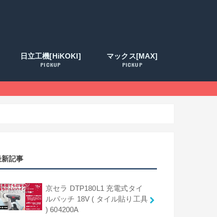
日立工機[HiKOKI]
マックス[MAX]
PICKUP
PICKUP
最新記事
京セラ DTP180L1 充電式タイ
ルパッチ 18V ( タイル貼り工具
) 604200A