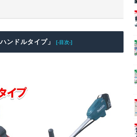
型ハンドルタイプ」
[-目次-]