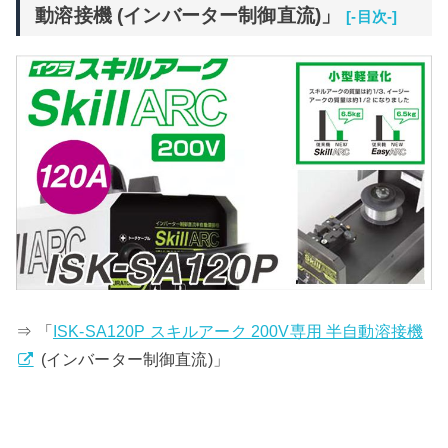
動溶接機 (インバーター制御直流)」
[-目次-]
⇒ 「
ISK-SA120P スキルアーク 200V専用 半自動溶接機
(インバーター制御直流)」