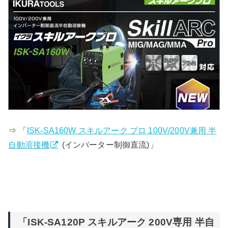
⇒ 「
ISK-SA160W スキルアーク プロ 100V/200V兼用 半
自動溶接機
(インバーター制御直流)」
「ISK-SA120P スキルアーク 200V専用 半自