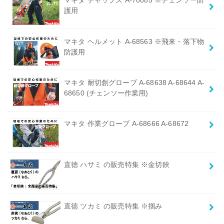
マキタ チャップス A-70085 ※チェンソー防
護用
マキタ ヘルメット A-68563 ※飛来・落下物
防護用
マキタ 耐切創グローブ A-68638 A-68644 A-
68650 (チェンソー作業用)
マキタ 作業グローブ A-68666 A-68672
直徳 ハサミ の販売特集 ※金切鋏
直徳 ツカミ の販売特集 ※掴み