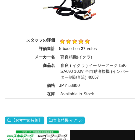
スタッフの評価
評価集計
5
based on
27
votes
メーカー名
育良精機(イクラ)
商品名
育良 ( イクラ ) イージーアーク ISK-
SA090 100V 半自動溶接機 (インバー
ター制御直流) 40057
価格
JPY
58800
在庫
Available in Stock
【おすすめ特集】
育良精機(イクラ)