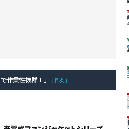
ーで作業性抜群！」
[-目次-]