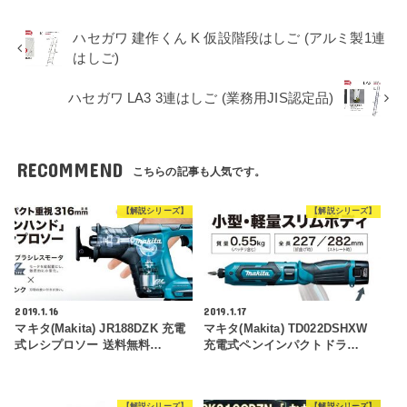
ハセガワ 建作くん K 仮設階段はしご (アルミ製1連
はしご)
ハセガワ LA3 3連はしご (業務用JIS認定品)
RECOMMEND
こちらの記事も人気です。
【解説シリーズ】
【解説シリーズ】
2019.1.16
2019.1.17
マキタ(makita) JR188DZK 充電
マキタ(makita) TD022DSHXW
式レシプロソー 送料無料…
充電式ペンインパクトドラ…
【解説シリーズ】
【解説シリーズ】