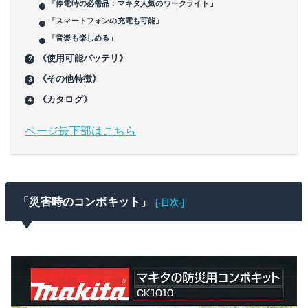
「停電時の必需品：マキタ人気のワークライト」
「スマートフォンの充電も可能」
「音楽も楽しめる」
《使用可能バッテリ》
《その他特徴》
《カタログ》
ページ最下部はこちら
「災害時のコンボキット」
[-目次-]