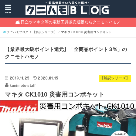
menu
日立やマキタ等の電動工具激安通販ならクニモトハモノ
クニハモブログ
【解説シリーズ】
マキタ CK1010 災害用コンボキット
【業界最大級ポイント還元】「全商品ポイント３%」の
クニモトハモノ
2019.11.25
2020.01.15
【解説シリーズ】
kunimoto-staff
マキタ CK1010 災害用コンボキット