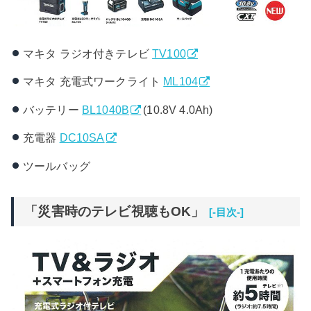
マキタ ラジオ付きテレビ
TV100
マキタ 充電式ワークライト
ML104
バッテリー
BL1040B
(10.8V 4.0Ah)
充電器
DC10SA
ツールバッグ
「災害時のテレビ視聴もOK」
[-目次-]