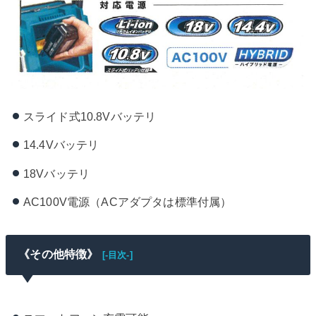
スライド式10.8Vバッテリ
14.4Vバッテリ
18Vバッテリ
AC100V電源（ACアダプタは標準付属）
《その他特徴》
[-目次-]