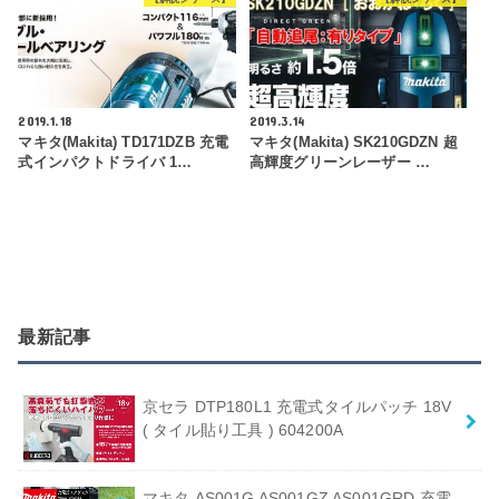
2019.1.18
2019.3.14
マキタ(makita) TD171DZB 充電
マキタ(makita) SK210GDZN 超
式インパクトドライバ 1…
高輝度グリーンレーザー …
最新記事
京セラ DTP180L1 充電式タイルパッチ 18V
( タイル貼り工具 ) 604200A
マキタ AS001G AS001GZ AS001GRD 充電