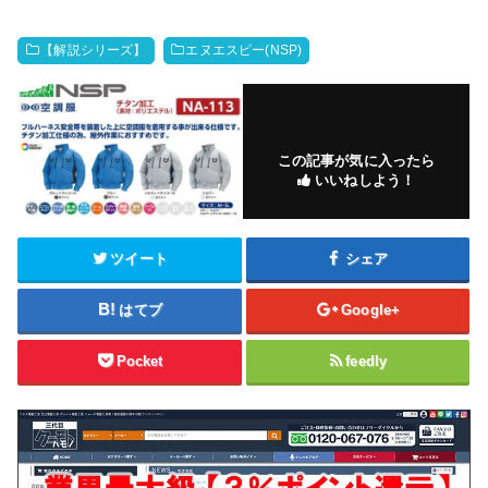
【解説シリーズ】
エヌエスピー(NSP)
この記事が気に入ったら
いいねしよう！
ツイート
シェア
はてブ
Google+
Pocket
feedly