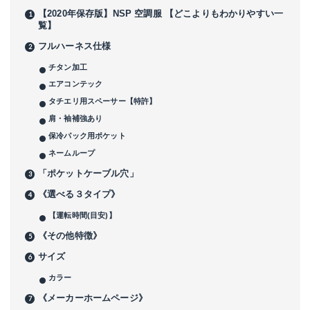
【2020年保存版】NSP 空調服 【どこよりもわかりやすい一
覧】
フルハーネス仕様
チタン加工
エアコンテック
タチエリ用スペーサー【特許】
肩・袖補強あり
保冷パック用ポケット
ネームループ
「ポケットケーブル穴」
《選べる３タイプ》
【運転時間(目安)】
《その他特徴》
サイズ
カラー
《メーカーホームページ》