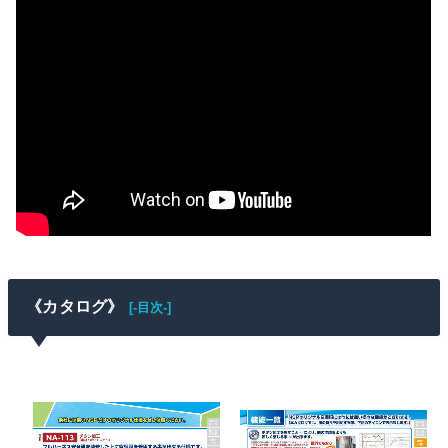
《カタログ》
[-目次-]