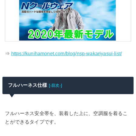
⇒
https://kunihamonet.com/blog/nsp-wakariyasui-list/
フルハーネス仕様
[-目次-]
フルハーネス安全帯を、装着した上に、空調服を着るこ
とができるタイプです。